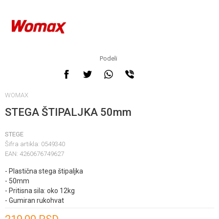
Podeli
WOMAX
STEGA ŠTIPALJKA 50mm
STEGE
Šifra artikla:
0549340
EAN:
4260676749627
- Plastična stega štipaljka
- 50mm
- Pritisna sila: oko 12kg
- Gumiran rukohvat
Unesi količinu