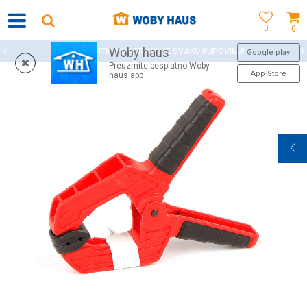
0
0
Woby haus
WOBY KARTICA NAGRAĐUJE SVAKU KUPOVINU!
Google play
Preuzmite besplatno Woby
App Store
haus app