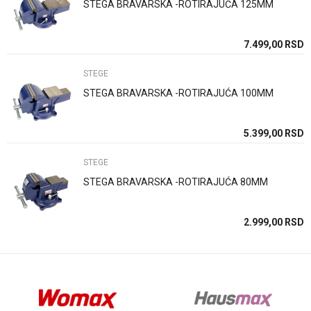
STEGA BRAVARSKA -ROTIRAJUĆA 125MM
Poruka
SD
7.499,00
RSD
STEGE
STEGA BRAVARSKA -ROTIRAJUĆA 100MM
Anti-spam zaštita - izračunajte koliko je 9 - 4 :
SD
5.399,00
RSD
STEGE
POŠALJI
STEGA BRAVARSKA -ROTIRAJUĆA 80MM
SD
2.999,00
RSD