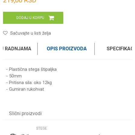
219,00
RSD
DODAJ U KORPU
Sačuvajte u listi želja
 U RADNJAMA
OPIS PROIZVODA
SPECIFIKAC
- Plastična stega štipaljka
- 50mm
- Pritisna sila: oko 12kg
- Gumiran rukohvat
Karakteristika
Vrednost
Ime/Nadimak
Kategorija
STEGE
Slični proizvodi
Brend
WOMAX
Email
STEGE