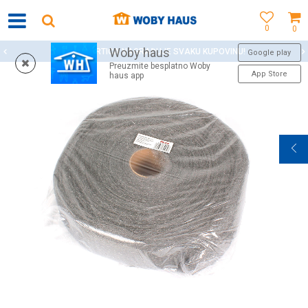
0
0
Woby haus
WOBY KARTICA NAGRAĐUJE SVAKU KUPOVINU!
Google play
Preuzmite besplatno Woby
App Store
haus app