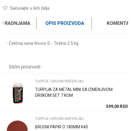
Sačuvajte u listi želja
 U RADNJAMA
OPIS PROIZVODA
KOMENTAR
- Čelična vuna finoće 0 - Težina 2.5 kg
Ime/Nadimak
Slični proizvodi
Email
TURPIJE I BRUSNI MATERIJALI
TURPIJA ZA METAL MINI SA IZMENJIVOM
Poruka
DRŠKOM SET 7 KOM
SD
599,00
RSD
TURPIJE I BRUSNI MATERIJALI
BRUSNI PAPIR O 180MM K40