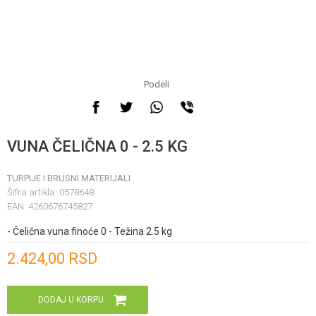
Podeli
VUNA ČELIČNA 0 - 2.5 KG
TURPIJE I BRUSNI MATERIJALI
Šifra artikla:
0578648
EAN:
4260676745827
- Čelična vuna finoće 0 - Težina 2.5 kg
Unesi količinu
2.424,00
RSD
DODAJ U KORPU