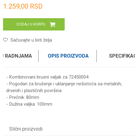
Unesi količinu
1.259,00
RSD
DODAJ U KORPU
Sačuvajte u listi želja
 U RADNJAMA
OPIS PROIZVODA
SPECIFIKAC
- Kombinovani brusni valjak za 72450004
- Pogodan za brušenje i uklanjanje nešistoća sa metalnih,
drvenih i plastičnih površina
- Prečnik: 80mm
- Dužina valjka: 100mm
Karakteristika
Vrednost
Ime/Nadimak
Kategorija
TURPIJE I BRUSNI MATERIJALI
Slični proizvodi
Brend
WOMAX
Email