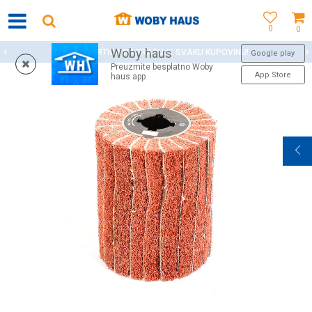
0
0
Woby haus
WOBY KARTICA NAGRAĐUJE SVAKU KUPOVINU!
Google play
Preuzmite besplatno Woby
App Store
haus app