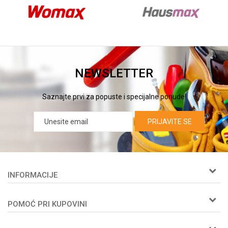
NEWSLETTER
Saznajte prvi za popuste i specijalne ponude!
PRIJAVITE SE
INFORMACIJE
O nama
POMOĆ PRI KUPOVINI
Woby kartica
Prijemi u servis
Kako kupiti