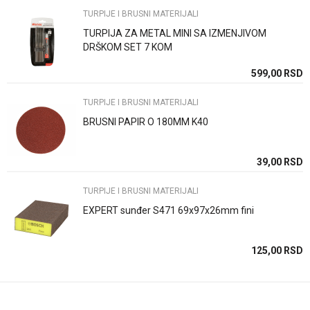
TURPIJE I BRUSNI MATERIJALI
TURPIJA ZA METAL MINI SA IZMENJIVOM
Poruka
DRŠKOM SET 7 KOM
SD
599,00
RSD
TURPIJE I BRUSNI MATERIJALI
BRUSNI PAPIR O 180MM K40
Anti-spam zaštita - izračunajte koliko je 4 + 1 :
SD
39,00
RSD
TURPIJE I BRUSNI MATERIJALI
POŠALJI
EXPERT sunđer S471 69x97x26mm fini
SD
125,00
RSD