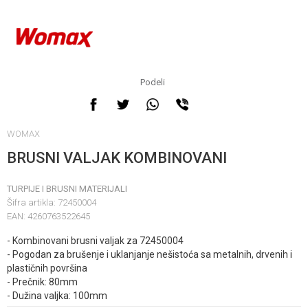
Podeli
WOMAX
BRUSNI VALJAK KOMBINOVANI
TURPIJE I BRUSNI MATERIJALI
Šifra artikla:
72450004
EAN:
4260763522645
- Kombinovani brusni valjak za 72450004
- Pogodan za brušenje i uklanjanje nešistoća sa metalnih, drvenih i
plastičnih površina
- Prečnik: 80mm
- Dužina valjka: 100mm