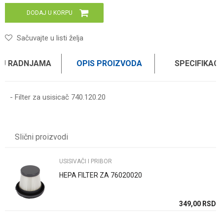
DODAJ U KORPU
Sačuvajte u listi želja
 U RADNJAMA
OPIS PROIZVODA
SPECIFIKAC
- Filter za usisicač 740.120.20
Karakteristika
Vrednost
Ime/Nadimak
Kategorija
USISIVAČI I PRIBOR
Slični proizvodi
Težina specifikacija
0 kg
Email
Brend
WOMAX
USISIVAČI I PRIBOR
HEPA FILTER ZA 76020020
Poruka
SD
349,00
RSD