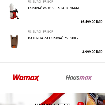
USISIVAČI I PRIBOR
USISIVAČ W-DC 550 STACIONARNI
Anti-spam zaštita - izračunajte koliko je 6 - 1 :
SD
16.499,00
RSD
USISIVAČI I PRIBOR
POŠALJI
BATERIJA ZA USISIVAČ 760.200.20
SD
3.999,00
RSD
SD