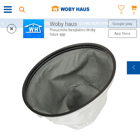
0
0
Woby haus
WOBY KARTICA NAGRAĐUJE SVAKU KUPOVINU!
Google play
Preuzmite besplatno Woby
App Store
haus app