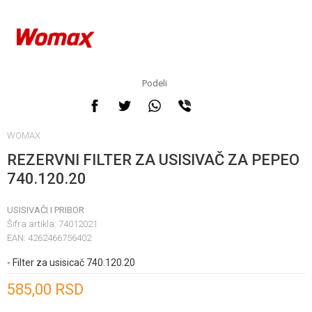
Podeli
WOMAX
REZERVNI FILTER ZA USISIVAČ ZA PEPEO
740.120.20
USISIVAČI I PRIBOR
Šifra artikla:
74012021
EAN:
4262466756402
- Filter za usisicač 740.120.20
Unesi količinu
585,00
RSD