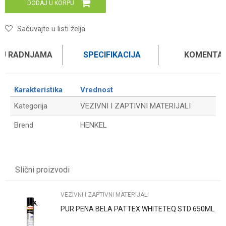
DODAJ U KORPU
Sačuvajte u listi želja
 U RADNJAMA
SPECIFIKACIJA
KOMENTAR
Karakteristika
Vrednost
Kategorija
VEZIVNI I ZAPTIVNI MATERIJALI
Brend
HENKEL
Ime/Nadimak
Slični proizvodi
Email
VEZIVNI I ZAPTIVNI MATERIJALI
PUR PENA BELA PATTEX WHITETEQ STD 650ML
Poruka