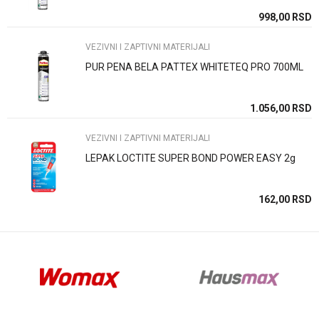
SD
998,00
RSD
VEZIVNI I ZAPTIVNI MATERIJALI
PUR PENA BELA PATTEX WHITETEQ PRO 700ML
Anti-spam zaštita - izračunajte koliko je 2 + 3 :
SD
1.056,00
RSD
VEZIVNI I ZAPTIVNI MATERIJALI
POŠALJI
LEPAK LOCTITE SUPER BOND POWER EASY 2g
SD
162,00
RSD