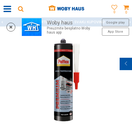
0
0
Woby haus
WOBY KARTICA NAGRAĐUJE SVAKU KUPOVINU!
Google play
Preuzmite besplatno Woby
App Store
haus app