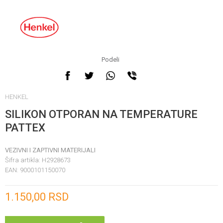
Podeli
HENKEL
SILIKON OTPORAN NA TEMPERATURE
PATTEX
VEZIVNI I ZAPTIVNI MATERIJALI
Šifra artikla:
H2928673
EAN:
9000101150070
Unesi količinu
1.150,00
RSD