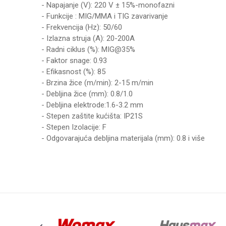
- Napajanje (V): 220 V ± 15%-monofazni
- Funkcije : MIG/MMA i TIG zavarivanje
- Frekvencija (Hz): 50/60
- Izlazna struja (A): 20-200A
- Radni ciklus (%): MIG@35%
- Faktor snage: 0.93
- Efikasnost (%): 85
- Brzina žice (m/min): 2-15 m/min
- Debljina žice (mm): 0.8/1.0
- Debljina elektrode:1.6-3.2 mm
- Stepen zaštite kućišta: IP21S
- Stepen Izolacije: F
- Odgovarajuća debljina materijala (mm): 0.8 i više
Ime/Nadimak
Poruka