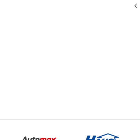
40.699,00
RSD
APARATI ZA ZAVARIVANJE
APARAT ZA
ZAVARIVANJE
W-MIG 200
29.999,00
RSD
APARATI ZA ZAVARIVANJE
APARAT ZA
ZAVARIVANJE
W-MIG 175
10.199,15
RSD
APARATI ZA ZAVARIVANJE
11.999,00
RSD
APARAT ZA
ZAVARIVANJE
EL.LUČNI W-
SG 160
Email