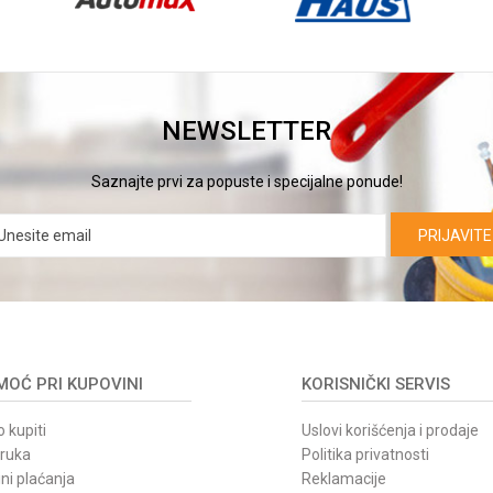
NEWSLETTER
Saznajte prvi za popuste i specijalne ponude!
PRIJAVITE
OĆ PRI KUPOVINI
KORISNIČKI SERVIS
 kupiti
Uslovi korišćenja i prodaje
oruka
Politika privatnosti
ni plaćanja
Reklamacije