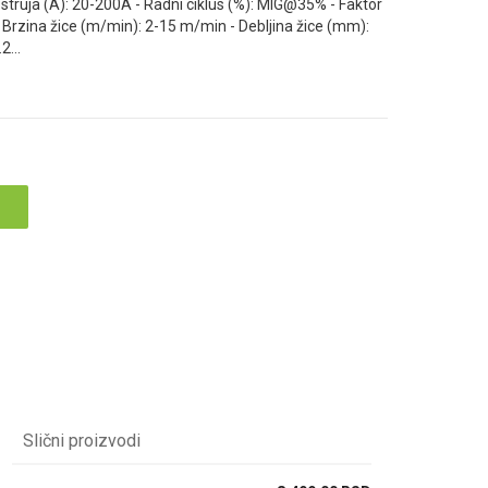
 struja (A): 20-200A - Radni ciklus (%): MIG@35% - Faktor
- Brzina žice (m/min): 2-15 m/min - Debljina žice (mm):
.2
...
Slični proizvodi