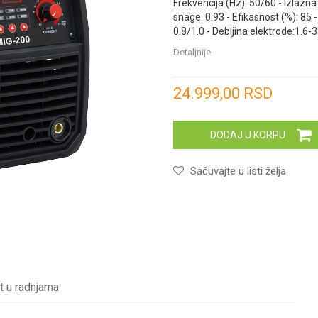
Frekvencija (Hz): 50/60 - Izlazna
snage: 0.93 - Efikasnost (%): 85 
0.8/1.0 - Debljina elektrode:1.6-3
Detaljnije
Unesi količinu
24.999,00
RSD
DODAJ U KORPU
Sačuvajte u listi želja
t u radnjama