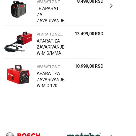
8.499,00
RSD
APARATI ZA ZAVARIVANJE
LE APARAT
ZA
ZAVARIVANJE
W-ISG 140
INVERTORSKI
12.499,00
RSD
APARATI ZA ZAVARIVANJE
APARAT ZA
ZAVARIVANJE
W-MIG/MMA
140
10.999,00
RSD
APARATI ZA ZAVARIVANJE
APARAT ZA
ZAVARIVANJE
W-MIG 120