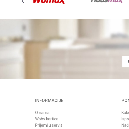
Anti-spam zaštita - izračunajte koliko je 6 - 1 :
POŠALJI
INFORMACIJE
POM
O nama
Kako
Woby kartica
Isp
Prijemi u servis
Nači