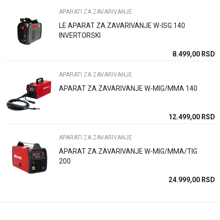
APARATI ZA ZAVARIVANJE
LE APARAT ZA ZAVARIVANJE W-ISG 140
Poruka
INVERTORSKI
SD
8.499,00
RSD
APARATI ZA ZAVARIVANJE
APARAT ZA ZAVARIVANJE W-MIG/MMA 140
Anti-spam zaštita - izračunajte koliko je 9 - 4 :
SD
12.499,00
RSD
APARATI ZA ZAVARIVANJE
POŠALJI
APARAT ZA ZAVARIVANJE W-MIG/MMA/TIG
200
SD
24.999,00
RSD
SD