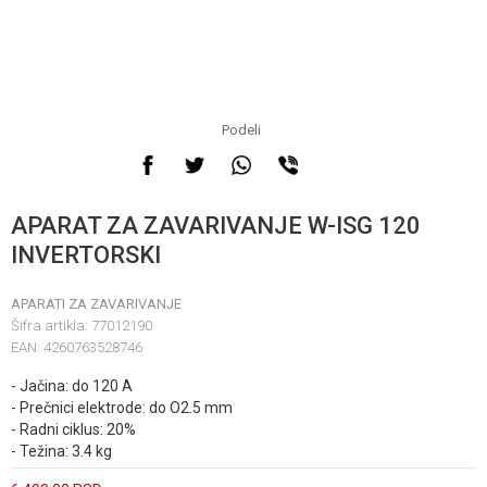
Podeli
APARAT ZA ZAVARIVANJE W-ISG 120
INVERTORSKI
APARATI ZA ZAVARIVANJE
Šifra artikla:
77012190
EAN:
4260763528746
- Jačina: do 120 A
- Prečnici elektrode: do O2.5 mm
- Radni ciklus: 20%
- Težina: 3.4 kg