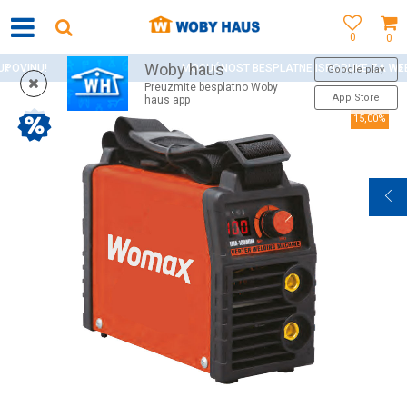
0
0
Woby haus
MOGUĆNOST BESPLATNE ISPORUKE ZA WEB PORUDŽBINE!
Google play
Preuzmite besplatno Woby
App Store
haus app
15,00
%