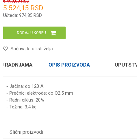
6.499,00
RSD
5.524,15
RSD
Unesi količinu
Ušteda:
974,85
RSD
DODAJ U KORPU
Sačuvajte u listi želja
 U RADNJAMA
OPIS PROIZVODA
UPUTSTV
- Jačina: do 120 A
- Prečnici elektrode: do O2.5 mm
- Radni ciklus: 20%
- Težina: 3.4 kg
UPUTSTVO ZA KORIŠĆENJE
Ime/Nadimak
Preuzmite uputstvo
Slični proizvodi
Email