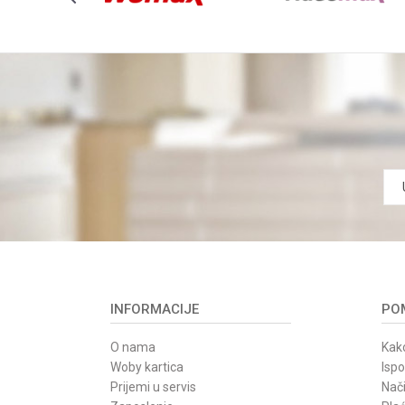
INFORMACIJE
POM
O nama
Kako
Woby kartica
Isp
Prijemi u servis
Nači