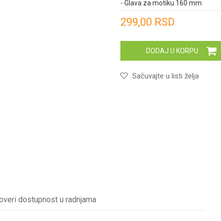
- Glava za motiku 160 mm
Unesi količinu
299,00
RSD
DODAJ U KORPU
Sačuvajte u listi želja
overi dostupnost u radnjama