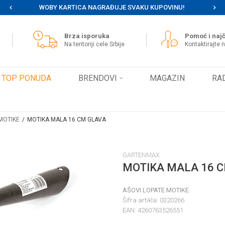
WOBY KARTICA NAGRAĐUJE SVAKU KUPOVINU!
MOG
Brza isporuka
Pomoć i najč
Na teritoriji cele Srbije
Kontaktirajte 
TOP PONUDA
BRENDOVI
MAGAZIN
RA
MOTIKE
MOTIKA MALA 16 CM GLAVA
GARTENMAX
MOTIKA MALA 16 
AŠOVI LOPATE MOTIKE
Šifra artikla:
0320266
EAN:
4260763526551