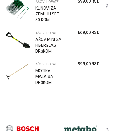
599,00
RSD
AŠOVI LOPATE MOTIKE
KLINOVI ZA
ZEMLJU SET
50 KOM.
669,00
RSD
AŠOVI LOPATE MOTIKE
AŠOV MINI SA
FIBERGLAS
DRŠKOM
999,00
RSD
AŠOVI LOPATE MOTIKE
MOTIKA
MALA SA
DRŠKOM