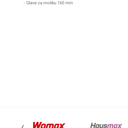
- Glava za motiku 160 mm
Karakteristika
Vredno
Ime/Nadimak
Kategorija
AŠOVI 
Brend
GARTE
Poruka
Anti-spam zaštita - izračunajte koliko je 4 + 1 :
POŠALJI