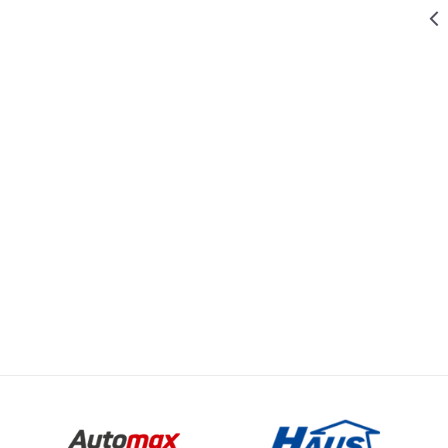
2.199,00
RSD
AŠOVI LOPATE MOTIKE
LOPATA ZA
st
Email
SNEG 50CM
LOPATE MOTIKE
ALU
NMAX
2.999,00
RSD
AŠOVI LOPATE MOTIKE
LOPATA ZA
SNEG 50CM
ERGO PROFI
879,00
RSD
AŠOVI LOPATE MOTIKE
AŠOV