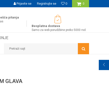
UĆNOST BESPLATNE ISPORUKE ZA WEB PORUDŽBINE!
Prijavite se
Registrujte se
0
0
ešća pitanja
nas
Besplatna dostava
Samo za web porudžbine preko 5000 rsd.
DNJE
Pretraži sajt
CM GLAVA