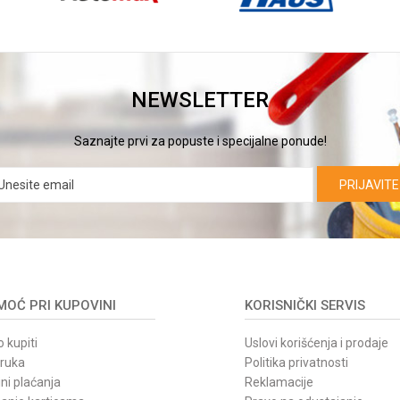
NEWSLETTER
Saznajte prvi za popuste i specijalne ponude!
PRIJAVITE
OĆ PRI KUPOVINI
KORISNIČKI SERVIS
 kupiti
Uslovi korišćenja i prodaje
oruka
Politika privatnosti
ni plaćanja
Reklamacije