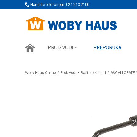
 PORUDŽBINE!
Naručite telefonom: 021 210 2100
SIGURNO PLAĆANJE PLATNIM KARTICAMA
PROIZVODI
PREPORUKA
Woby Haus Online
Proizvodi
Baštenski alati
AŠOVI LOPATE 