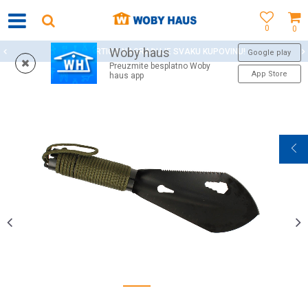
0
0
Woby haus
WOBY KARTICA NAGRAĐUJE SVAKU KUPOVINU!
Google play
Preuzmite besplatno Woby
App Store
haus app
1
2