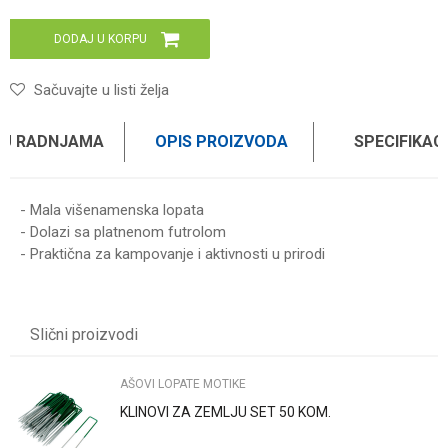
DODAJ U KORPU
Sačuvajte u listi želja
 U RADNJAMA
OPIS PROIZVODA
SPECIFIKAC
- Mala višenamenska lopata
- Dolazi sa platnenom futrolom
- Praktična za kampovanje i aktivnosti u prirodi
Karakteristika
Vrednost
Ime/Nadimak
Kategorija
AŠOVI LOPATE MOTIKE
Slični proizvodi
Brend
WOMAX
Email
AŠOVI LOPATE MOTIKE
KLINOVI ZA ZEMLJU SET 50 KOM.
Poruka