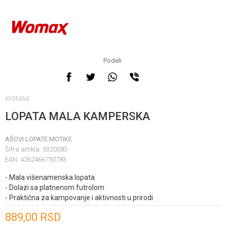
Podeli
WOMAX
LOPATA MALA KAMPERSKA
AŠOVI LOPATE MOTIKE
Šifra artikla:
0320383
EAN:
4262466750783
- Mala višenamenska lopata
- Dolazi sa platnenom futrolom
- Praktična za kampovanje i aktivnosti u prirodi
Unesi količinu
889,00
RSD