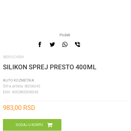
Podeli
IBEROCHEM
SILIKON SPREJ PRESTO 400ML
AUTO KOZMETIKA
Šifra artikla:
IB306345
EAN:
4052800306345
Unesi količinu
983,00
RSD
DODAJ U KORPU