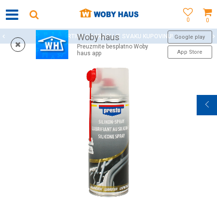
0
0
Woby haus
WOBY KARTICA NAGRAĐUJE SVAKU KUPOVINU!
Google play
Preuzmite besplatno Woby
App Store
haus app