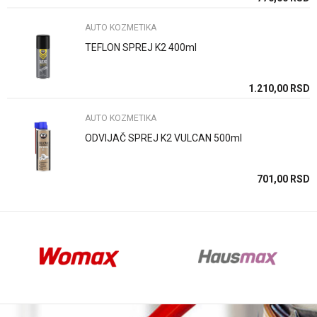
AUTO KOZMETIKA
TEFLON SPREJ K2 400ml
Anti-spam zaštita - izračunajte koliko je 6 - 1 :
SD
1.210,00
RSD
AUTO KOZMETIKA
POŠALJI
ODVIJAČ SPREJ K2 VULCAN 500ml
SD
701,00
RSD