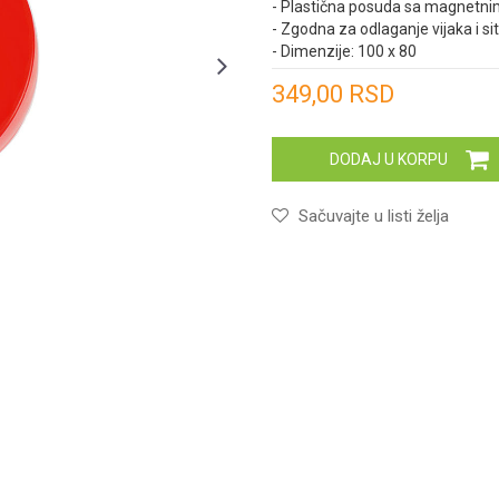
- Plastična posuda sa magnetn
- Zgodna za odlaganje vijaka i sit
- Dimenzije: 100 x 80
Unesi količinu
349,00
RSD
DODAJ U KORPU
Sačuvajte u listi želja