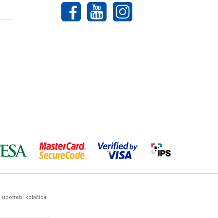
o upotrebi kolačića
ez prethodne najave. Woby Haus maksimalno koristi sve svoje
arantovati da su sve navedene informacije i
ima, kontaktirate naše komercijaliste.