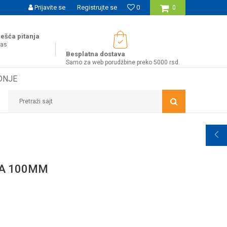
UĆNOST BESPLATNE ISPORUKE ZA WEB PORUDŽBINE!
Prijavite se
Registrujte se
0
0
ešća pitanja
nas
Besplatna dostava
Samo za web porudžbine preko 5000 rsd.
DNJE
Pretraži sajt
A 100MM