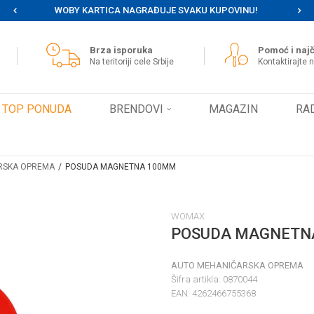
WOBY KARTICA NAGRAĐUJE SVAKU KUPOVINU!
MOG
Brza isporuka
Pomoć i najč
Na teritoriji cele Srbije
Kontaktirajte 
TOP PONUDA
BRENDOVI
MAGAZIN
RA
RSKA OPREMA
POSUDA MAGNETNA 100MM
WOMAX
POSUDA MAGNETN
AUTO MEHANIČARSKA OPREMA
Šifra artikla:
0870044
EAN:
4262466755368