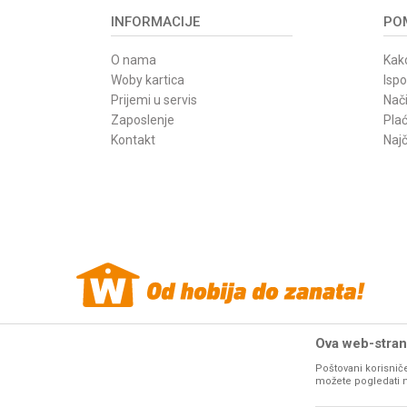
INFORMACIJE
POM
O nama
Kako
Woby kartica
Isp
Prijemi u servis
Nači
Zaposlenje
Pla
Kontakt
Najč
Ova web-strani
Poštovani korisniče
Woby Haus internet prodaja alata. Sve cene
mašina i alata
na o
možete pogledati na 
resurse da Vam svi artikli na ovom sajtu b
fotografije artikala na ovom sajtu u 