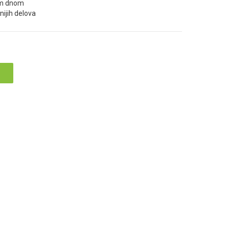
im dnom
nijih delova