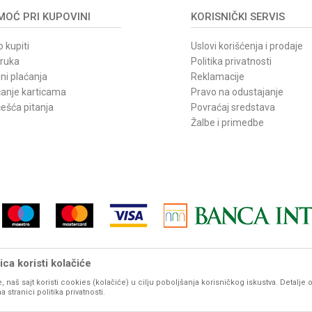
OĆ PRI KUPOVINI
KORISNIČKI SERVIS
 kupiti
Uslovi korišćenja i prodaje
oruka
Politika privatnosti
ni plaćanja
Reklamacije
ćanje karticama
Pravo na odustajanje
ešća pitanja
Povraćaj sredstava
Žalbe i primedbe
ca koristi kolačiće
, naš sajt koristi cookies (kolačiće) u cilju poboljšanja korisničkog iskustva. Detalje 
vom sajtu iskazane su u dinarima. PDV je uračunat u mp cenu. Zadržavamo pravo promene cene b
stranici politika privatnosti.
udu prikazani sa ispravnim nazivima, karakteristikama, fotografijama i cenama. Ipak, ne možemo g
potpunosti ispravne. Molimo Vas da pre svake velike porudžbine, za detaljnije informacije o proizvod