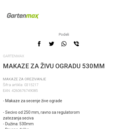
Podeli
GARTENMAX
MAKAZE ZA ŽIVU OGRADU 530MM
MAKAZE ZA OREZIVANJE
Šifra artikla:
0315217
EAN:
4260676749085
- Makaze za secenje žive ograde
- Secivo od 250 mm, ravno sa regulatorom
zatezanja seciva
- Dužina: 530mm