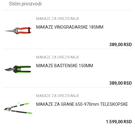
Slični proizvodi
Brend
GARTENMAX
Email
MAKAZE ZA OREZIVANJE
MAKAZE VINOGRADARSKE 185MM
Poruka
SD
389,00
RSD
MAKAZE ZA OREZIVANJE
MAKAZE BAŠTENSKE 150MM
Anti-spam zaštita - izračunajte koliko je 4 + 1 :
SD
389,00
RSD
MAKAZE ZA OREZIVANJE
POŠALJI
MAKAZE ZA GRANE 650-970mm TELESKOPSKE
SD
1.599,00
RSD