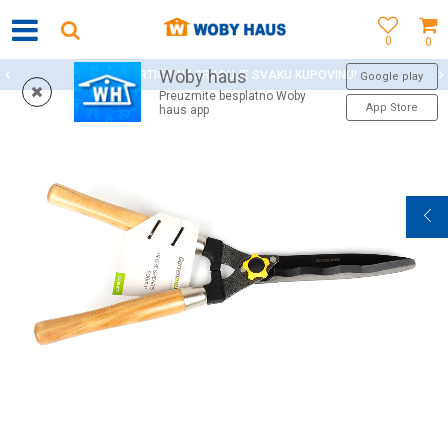
0
0
Woby haus
WOBY KARTICA NAGRAĐUJE SVAKU KUPOVINU!
Google play
Preuzmite besplatno Woby
App Store
haus app