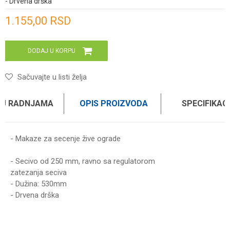
- Drvena drška
Unesi količinu
1.155,00
RSD
DODAJ U KORPU
Sačuvajte u listi želja
 U RADNJAMA
OPIS PROIZVODA
SPECIFIKAC
- Makaze za secenje žive ograde
- Secivo od 250 mm, ravno sa regulatorom
zatezanja seciva
- Dužina: 530mm
- Drvena drška
Karakteristika
Vrednost
Ime/Nadimak
Kategorija
MAKAZE ZA OREZIVANJE