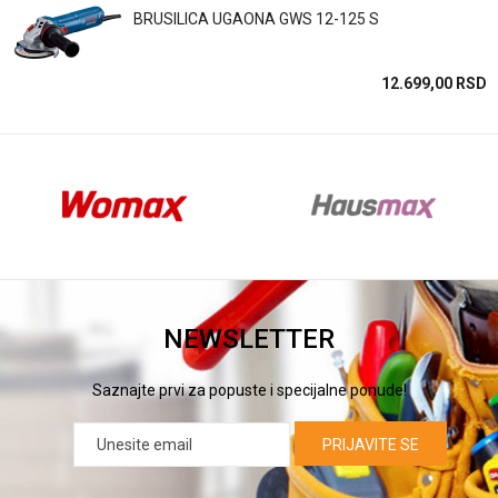
POŠALJI
BRUSILICA UGAONA GWS 12-125 S
SD
12.699,00
RSD
NEWSLETTER
Saznajte prvi za popuste i specijalne ponude!
PRIJAVITE SE