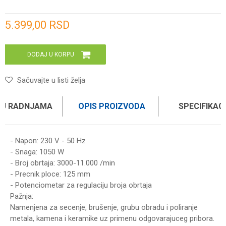
Unesi količinu
5.399,00
RSD
DODAJ U KORPU
Sačuvajte u listi želja
 U RADNJAMA
OPIS PROIZVODA
SPECIFIKAC
- Napon: 230 V - 50 Hz
- Snaga: 1050 W
- Broj obrtaja: 3000-11.000 /min
- Precnik ploce: 125 mm
- Potenciometar za regulaciju broja obrtaja
Pažnja:
Namenjena za secenje, brušenje, grubu obradu i poliranje
metala, kamena i keramike uz primenu odgovarajuceg pribora.