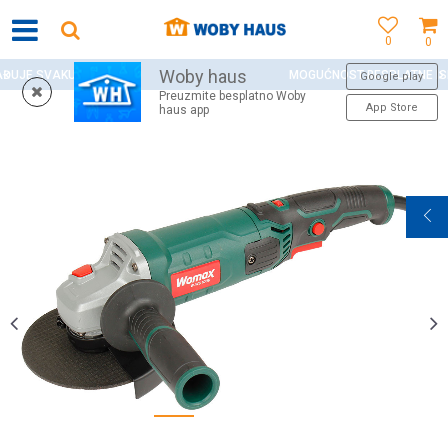
0
0
Woby haus
INU!
MOGUĆNOST BESPLATNE ISPORUKE ZA WEB POR
Google play
Preuzmite besplatno Woby
App Store
haus app
1
2
3