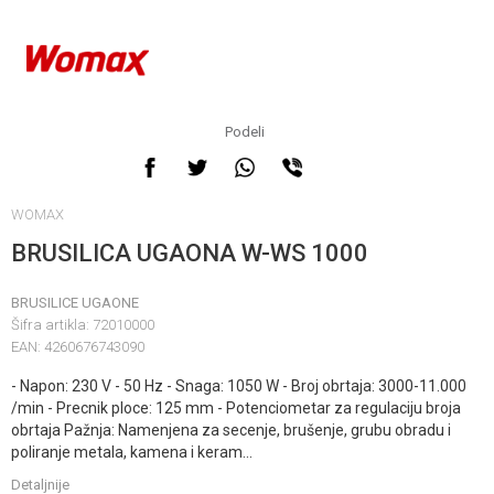
Podeli
WOMAX
BRUSILICA UGAONA W-WS 1000
BRUSILICE UGAONE
Šifra artikla:
72010000
EAN:
4260676743090
- Napon: 230 V - 50 Hz - Snaga: 1050 W - Broj obrtaja: 3000-11.000
/min - Precnik ploce: 125 mm - Potenciometar za regulaciju broja
obrtaja Pažnja: Namenjena za secenje, brušenje, grubu obradu i
poliranje metala, kamena i keram
...
Detaljnije