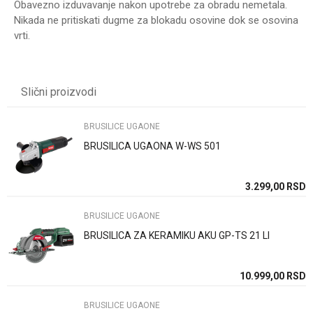
Obavezno izduvavanje nakon upotrebe za obradu nemetala.
Nikada ne pritiskati dugme za blokadu osovine dok se osovina
vrti.
UPUTSTVO ZA KORIŠĆENJE
Karakteristika
Vrednost
Ime/Nadimak
Preuzmite uputstvo
Kategorija
BRUSILICE UGAONE
Slični proizvodi
Brend
WOMAX
Email
SNAGA (W)
1050
BRUSILICE UGAONE
BRUSILICA UGAONA W-WS 501
BRZOSTEZNA MATICA
NE
Poruka
PREČNIK DISKA
125mm
SD
3.299,00
RSD
REGULACIJA OBRTAJA
DA
BRUSILICE UGAONE
BRUSILICA ZA KERAMIKU AKU GP-TS 21 LI
Anti-spam zaštita - izračunajte koliko je 2 + 3 :
SD
10.999,00
RSD
BRUSILICE UGAONE