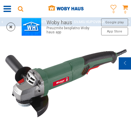
0
0
Woby haus
WOBY KARTICA NAGRAĐUJE SVAKU KUPOVINU!
Google play
Preuzmite besplatno Woby
App Store
haus app