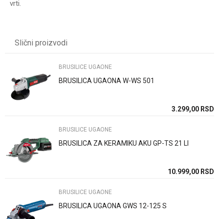
vrti.
UPUTSTVO ZA KORIŠĆENJE
Karakteristika
Vrednost
Ime/Nadimak
Preuzmite uputstvo
Kategorija
BRUSILICE UGAONE
Slični proizvodi
Težina specifikacija
0 kg
Email
PREČNIK DISKA
125mm
BRUSILICE UGAONE
BRUSILICA UGAONA W-WS 501
SNAGA (W)
900W
Poruka
SD
3.299,00
RSD
BRUSILICE UGAONE
BRUSILICA ZA KERAMIKU AKU GP-TS 21 LI
Anti-spam zaštita - izračunajte koliko je 4 + 1 :
SD
10.999,00
RSD
BRUSILICE UGAONE
POŠALJI
BRUSILICA UGAONA GWS 12-125 S