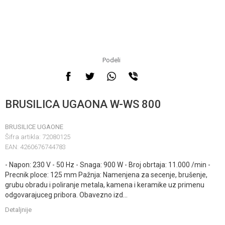
Podeli
BRUSILICA UGAONA W-WS 800
BRUSILICE UGAONE
Šifra artikla:
72080125
EAN:
4260676744783
- Napon: 230 V - 50 Hz - Snaga: 900 W - Broj obrtaja: 11.000 /min -
Precnik ploce: 125 mm Pažnja: Namenjena za secenje, brušenje,
grubu obradu i poliranje metala, kamena i keramike uz primenu
odgovarajuceg pribora. Obavezno izd
...
Detaljnije