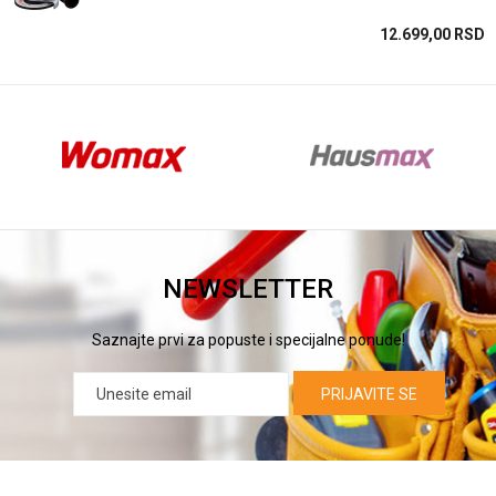
SD
12.699,00
RSD
NEWSLETTER
Saznajte prvi za popuste i specijalne ponude!
PRIJAVITE SE