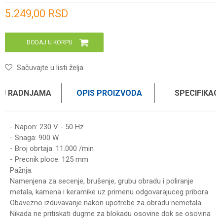
Unesi količinu
5.249,00
RSD
DODAJ U KORPU
Sačuvajte u listi želja
 U RADNJAMA
OPIS PROIZVODA
SPECIFIKAC
- Napon: 230 V - 50 Hz
- Snaga: 900 W
- Broj obrtaja: 11.000 /min
- Precnik ploce: 125 mm
Pažnja:
Namenjena za secenje, brušenje, grubu obradu i poliranje
metala, kamena i keramike uz primenu odgovarajuceg pribora.
Obavezno izduvavanje nakon upotrebe za obradu nemetala.
Nikada ne pritiskati dugme za blokadu osovine dok se osovina