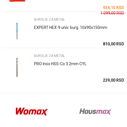
SD
934,15
RSD
1.099,00
RSD
BURGIJE ZA METAL
EXPERT HEX-9 univ. burg. 10x90x150mm
Anti-spam zaštita - izračunajte koliko je 9 - 4 :
SD
810,00
RSD
BURGIJE ZA METAL
POŠALJI
PRO Inox HSS-Co 3.2mm CYL
SD
239,00
RSD