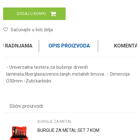
DODAJ U KORPU
Sačuvajte u listi želja
 U RADNJAMA
OPIS PROIZVODA
KOMENTAR
- Univerzalna testera za bušenje drvenih
laminata,fiberglasa,iverice,tanjih metalnih limova...- Dimenzija
O30mm -Zubi:karbidni
Ime/Nadimak
Slični proizvodi
Email
BURGIJE ZA METAL
BURGIJE ZA METAL SET 7 KOM
Poruka