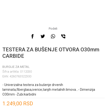
Podeli
TESTERA ZA BUŠENJE OTVORA O30mm
CARBIDE
BURGIJE ZA METAL
Šifra artikla:
0112030
EAN:
4260763522300
- Univerzalna testera za bušenje drvenih
laminata,fiberglasa,iverice,tanjih metalnih limova...- Dimenzija
O30mm -Zubi:karbidni
Unesi količinu
1.249,00
RSD