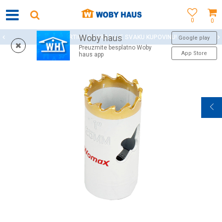
0
0
Woby haus
WOBY KARTICA NAGRAĐUJE SVAKU KUPOVINU!
Google play
Preuzmite besplatno Woby
App Store
haus app