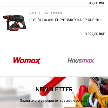
SD
849,00
RSD
BUŠILICE I ZAVRTAČI AKU.
POŠALJI
LE BUŠILICA AKU EL.PNEUMATSKA GP-RHB 20 LI
SD
10.999,00
RSD
NEWSLETTER
Saznajte prvi za popuste i specijalne ponude!