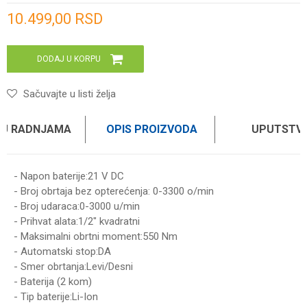
Unesi količinu
10.499,00
RSD
DODAJ U KORPU
Sačuvajte u listi želja
 U RADNJAMA
OPIS PROIZVODA
UPUTSTV
- Napon baterije:21 V DC
- Broj obrtaja bez opterećenja: 0-3300 o/min
- Broj udaraca:0-3000 u/min
- Prihvat alata:1/2" kvadratni
- Maksimalni obrtni moment:550 Nm
- Automatski stop:DA
- Smer obrtanja:Levi/Desni
- Baterija (2 kom)
- Tip baterije:Li-Ion