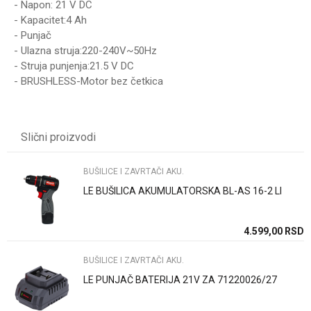
- Napon: 21 V DC
- Kapacitet:4 Ah
- Punjač
- Ulazna struja:220-240V~50Hz
- Struja punjenja:21.5 V DC
- BRUSHLESS-Motor bez četkica
UPUTSTVO ZA KORIŠĆENJE
Ime/Nadimak
Preuzmite uputstvo
Slični proizvodi
Email
BUŠILICE I ZAVRTAČI AKU.
LE BUŠILICA AKUMULATORSKA BL-AS 16-2 LI
Poruka
SD
4.599,00
RSD
BUŠILICE I ZAVRTAČI AKU.
LE PUNJAČ BATERIJA 21V ZA 71220026/27
Anti-spam zaštita - izračunajte koliko je 9 - 4 :