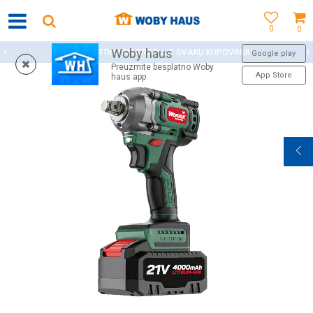
0
0
Woby haus
WOBY KARTICA NAGRAĐUJE SVAKU KUPOVINU!
Google play
Preuzmite besplatno Woby
App Store
haus app