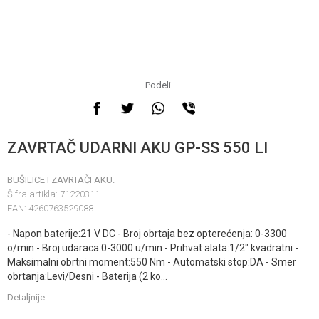
Podeli
ZAVRTAČ UDARNI AKU GP-SS 550 LI
BUŠILICE I ZAVRTAČI AKU.
Šifra artikla:
71220311
EAN:
4260763529088
- Napon baterije:21 V DC - Broj obrtaja bez opterećenja: 0-3300
o/min - Broj udaraca:0-3000 u/min - Prihvat alata:1/2" kvadratni -
Maksimalni obrtni moment:550 Nm - Automatski stop:DA - Smer
obrtanja:Levi/Desni - Baterija (2 ko
...
Detaljnije