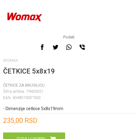
Podeli
WOMAX
ČETKICE 5x8x19
ČETKICE ZA BRUSILICU
Šifra artikla:
79900051
EAN:
4048374037563
- Dimenzije cetkice 5x8x19mm
Unesi količinu
235,00
RSD
DODAJ U KORPU