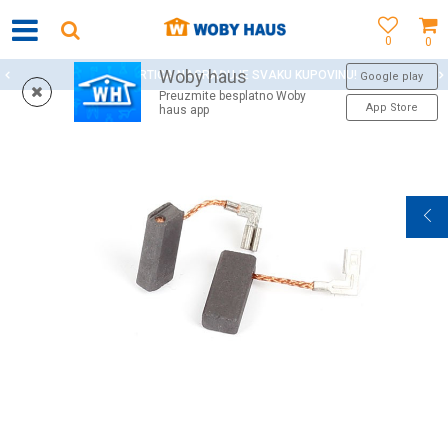
0
0
Woby haus
WOBY KARTICA NAGRAĐUJE SVAKU KUPOVINU!
Google play
Preuzmite besplatno Woby
App Store
haus app