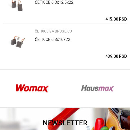
ČETKICE 6.3x12.5x22
Anti-spam zaštita - izračunajte koliko je 2 + 3 :
SD
415,00
RSD
ČETKICE ZA BRUSILICU
POŠALJI
ČETKICE 6.3x16x22
SD
439,00
RSD
NEWSLETTER