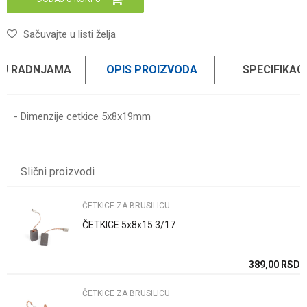
Sačuvajte u listi želja
 U RADNJAMA
OPIS PROIZVODA
SPECIFIKAC
- Dimenzije cetkice 5x8x19mm
Karakteristika
Vrednost
Ime/Nadimak
Kategorija
Četkice za brusilicu
Slični proizvodi
Brend
WOMAX
Email
ČETKICE ZA BRUSILICU
ČETKICE 5x8x15.3/17
Poruka
SD
389,00
RSD
ČETKICE ZA BRUSILICU