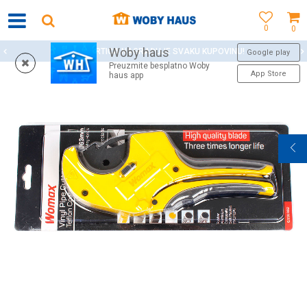
0
0
Woby haus
WOBY KARTICA NAGRAĐUJE SVAKU KUPOVINU!
Google play
Preuzmite besplatno Woby
App Store
haus app