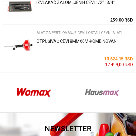
IZVLAKAČ ZALOMLJENIH CEVI 1/2" I 3/4"
Anti-spam zaštita - izračunajte koliko je 2 + 3 :
SD
259,00
RSD
ALAT ZA PERTLOVANJE CEVI I OSTALI CEVNI ALATI
POŠALJI
OTPUŠIVAČ CEVI 8MMX6M-KOMBINOVANI
SD
10.624,15
RSD
12.499,00
RSD
NEWSLETTER