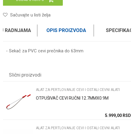
Sačuvajte u listi želja
 U RADNJAMA
OPIS PROIZVODA
SPECIFIKAC
- Sekač za PVC cevi prečnika do 63mm
Karakteristika
Vrednost
Ime/Nadimak
Kategorija
Alat za pertlovanje cevi i ostali cevni alati
Slični proizvodi
Brend
WOMAX
Email
ALAT ZA PERTLOVANJE CEVI I OSTALI CEVNI ALATI
OTPUŠIVAČ CEVI RUČNI 12.7MMX0.9M
Poruka
SD
5.999,00
RSD
ALAT ZA PERTLOVANJE CEVI I OSTALI CEVNI ALATI