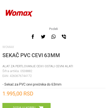
Podeli
WOMAX
SEKAČ PVC CEVI 63MM
ALAT ZA PERTLOVANJE CEVI I OSTALI CEVNI ALATI
Šifra artikla:
0538882
EAN:
4260676744172
- Sekač za PVC cevi prečnika do 63mm
Unesi količinu
1.995,00
RSD
DODAJ U KORPU