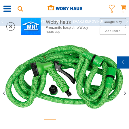
0
0
Woby haus
WOBY KARTICA NAGRAĐUJE SVAKU KUPOVINU!
Google play
Preuzmite besplatno Woby
App Store
haus app
1
2
3