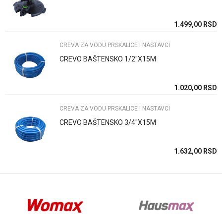
Poruka
SD
1.499,00
RSD
CREVA ZA VODU PRSKALICE I NASTAVCI
CREVO BAŠTENSKO 1/2"X15M
Anti-spam zaštita - izračunajte koliko je 6 - 1 :
SD
1.020,00
RSD
CREVA ZA VODU PRSKALICE I NASTAVCI
POŠALJI
CREVO BAŠTENSKO 3/4"X15M
SD
1.632,00
RSD