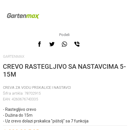
Podeli
GARTENMAX
CREVO RASTEGLJIVO SA NASTAVCIMA 5-
15M
CREVA ZA VODU PRSKALICE I NASTAVCI
Šifra artikla:
78702915
EAN:
4260676743335
- Rastegljivo crevo
- Dužina do 15m
- Uz crevo dolazi prskalica "pištolj" sa 7 funkcija
Unesi količinu