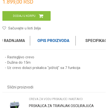
1.899,00
RSD
DODAJ U KORPU
Sačuvajte u listi želja
 U RADNJAMA
OPIS PROIZVODA
SPECIFIKAC
- Rastegljivo crevo
- Dužina do 15m
- Uz crevo dolazi prskalica "pištolj" sa 7 funkcija
Karakteristika
Vrednost
Ime/Nadimak
Kategorija
CREVA ZA VODU PRSKALICE I NASTAVCI
Slični proizvodi
Brend
GARTENMAX
Email
CREVA ZA VODU PRSKALICE I NASTAVCI
PRSKALICA ZA TRAVNJAK OSCILIRAJUĆA