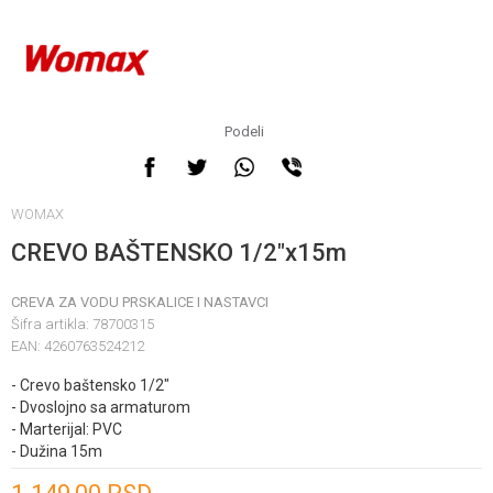
Podeli
WOMAX
CREVO BAŠTENSKO 1/2"x15m
CREVA ZA VODU PRSKALICE I NASTAVCI
Šifra artikla:
78700315
EAN:
4260763524212
- Crevo baštensko 1/2"
- Dvoslojno sa armaturom
- Marterijal: PVC
- Dužina 15m
Unesi količinu