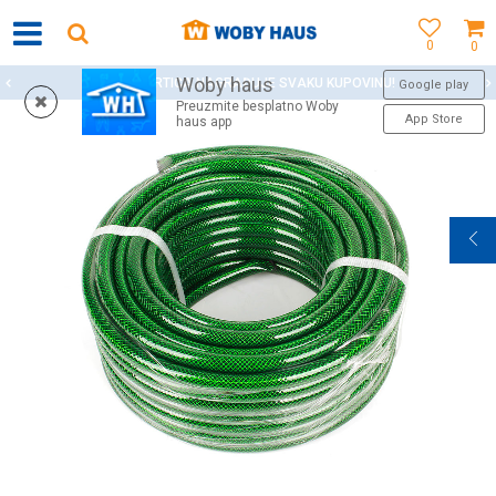
0
0
Woby haus
WOBY KARTICA NAGRAĐUJE SVAKU KUPOVINU!
Google play
Preuzmite besplatno Woby
App Store
haus app