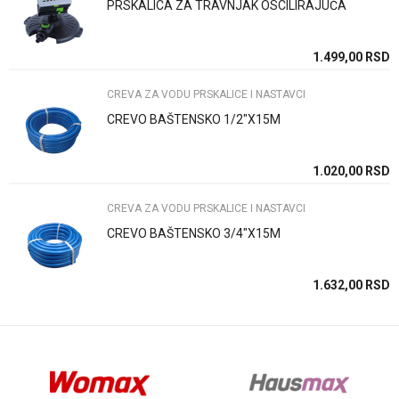
PRSKALICA ZA TRAVNJAK OSCILIRAJUĆA
Poruka
SD
1.499,00
RSD
CREVA ZA VODU PRSKALICE I NASTAVCI
CREVO BAŠTENSKO 1/2"X15M
Anti-spam zaštita - izračunajte koliko je 4 + 1 :
SD
1.020,00
RSD
CREVA ZA VODU PRSKALICE I NASTAVCI
POŠALJI
CREVO BAŠTENSKO 3/4"X15M
SD
1.632,00
RSD