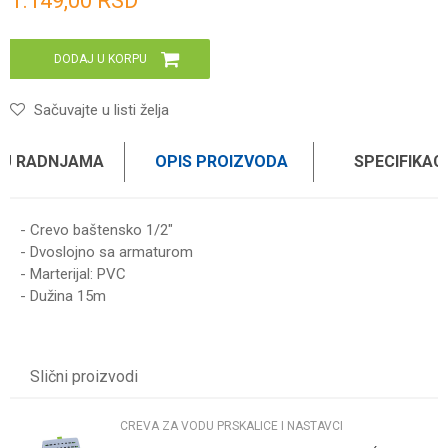
1.149,00
RSD
DODAJ U KORPU
Sačuvajte u listi želja
 U RADNJAMA
OPIS PROIZVODA
SPECIFIKAC
- Crevo baštensko 1/2"
- Dvoslojno sa armaturom
- Marterijal: PVC
- Dužina 15m
Karakteristika
Vrednost
Ime/Nadimak
Kategorija
CREVA ZA VODU PRSKALICE I NASTAVCI
Slični proizvodi
Brend
WOMAX
Email
CREVA ZA VODU PRSKALICE I NASTAVCI