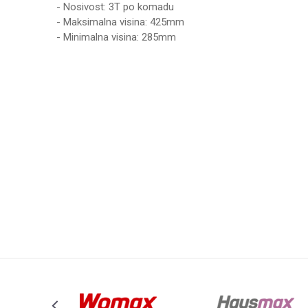
- Nosivost: 3T po komadu
- Maksimalna visina: 425mm
- Minimalna visina: 285mm
Karakteristika
Ime/Nadimak
Kategorija
Težina specifikacija
Poruka
Brend
Anti-spam zaštita - izračunajte koliko je 9 - 4 :
POŠALJI