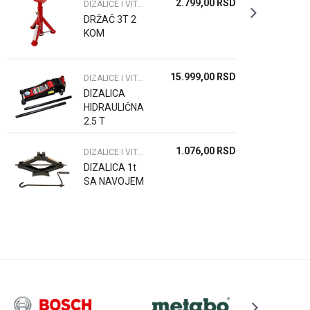
2.799,00
RSD
DIZALICE I VITLA
DRŽAČ 3T 2
KOM
15.999,00
RSD
DIZALICE I VITLA
DIZALICA
HIDRAULIČNA
2.5 T
KROKODILKA
LP
1.076,00
RSD
DIZALICE I VITLA
DIZALICA 1t
SA NAVOJEM