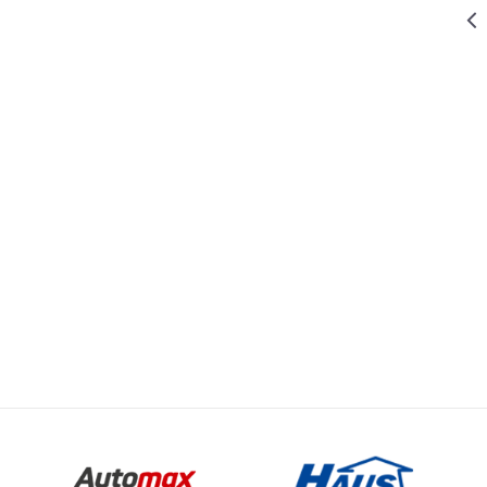
595,00
RSD
DIZALICE I VITLA
KOTURAČA
DVOSTRUKA
FIKSNA 50MM
Vrednost
Email
DIZALICE I VITLA
189,00
RSD
DIZALICE I VITLA
KOTURAČA
0 kg
DVOSTRUKA
FIKSNA 25MM
WOMAX
369,00
RSD
DIZALICE I VITLA
KOTURAČA
FIKSNA 50MM