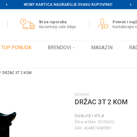
WOBY KARTICA NAGRAĐUJE SVAKU KUPOVINU!
MOG
Brza isporuka
Pomoć i najč
Na teritoriji cele Srbije
Kontaktirajte 
TOP PONUDA
BRENDOVI
MAGAZIN
RA
DRŽAC 3T 2 KOM
WOMAX
DRŽAC 3T 2 KOM
DIZALICE I VITLA
Šifra artikla:
76100413
EAN:
4048374085991