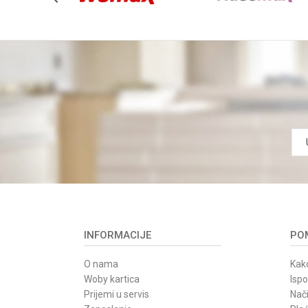
INFORMACIJE
POM
O nama
Kako
Woby kartica
Isp
Prijemi u servis
Nači