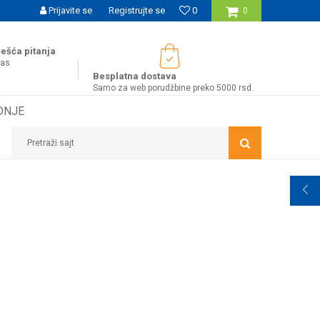
UĆNOST BESPLATNE ISPORUKE ZA WEB PORUDŽBINE!
Prijavite se
Registrujte se
0
0
ešća pitanja
nas
Besplatna dostava
Samo za web porudžbine preko 5000 rsd.
DNJE
Pretraži sajt