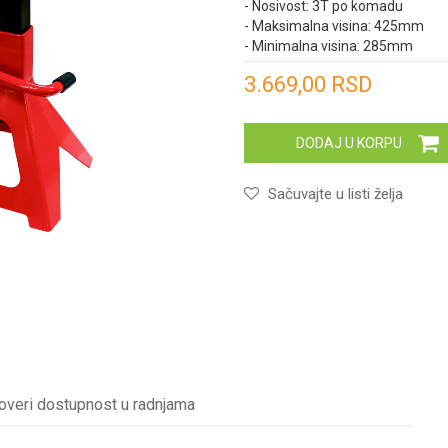
- Nosivost: 3T po komadu
- Maksimalna visina: 425mm
- Minimalna visina: 285mm
Unesi količinu
3.669,00
RSD
DODAJ U KORPU
Sačuvajte u listi želja
overi dostupnost u radnjama