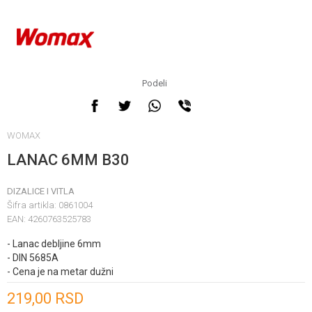
Podeli
WOMAX
LANAC 6MM B30
DIZALICE I VITLA
Šifra artikla:
0861004
EAN:
4260763525783
- Lanac debljine 6mm
- DIN 5685A
- Cena je na metar dužni
Unesi količinu
219,00
RSD