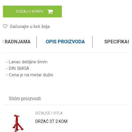
DODAJ U KORPU
Sačuvajte u listi želja
 U RADNJAMA
OPIS PROIZVODA
SPECIFIKAC
- Lanac debljine 6mm
- DIN 5685A
- Cena je na metar dužni
Karakteristika
Vrednost
Ime/Nadimak
Kategorija
DIZALICE I VITLA
Slični proizvodi
Brend
WOMAX
Email
DIZALICE I VITLA
DRŽAČ 3T 2 KOM
Poruka