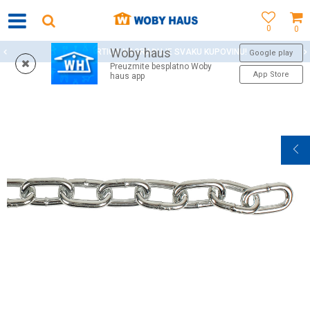
0
0
Woby haus
WOBY KARTICA NAGRAĐUJE SVAKU KUPOVINU!
Google play
Preuzmite besplatno Woby
App Store
haus app