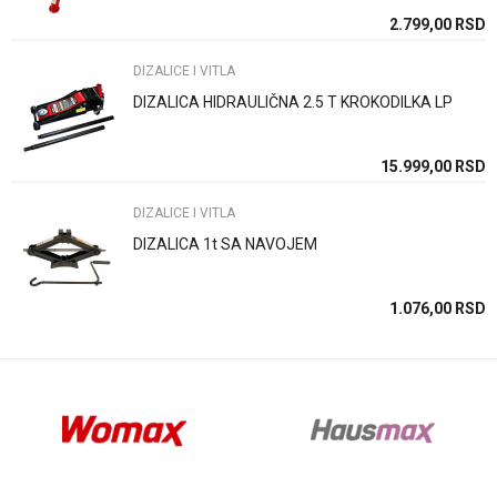
SD
2.799,00
RSD
DIZALICE I VITLA
DIZALICA HIDRAULIČNA 2.5 T KROKODILKA LP
Anti-spam zaštita - izračunajte koliko je 2 + 3 :
SD
15.999,00
RSD
DIZALICE I VITLA
POŠALJI
DIZALICA 1t SA NAVOJEM
SD
1.076,00
RSD