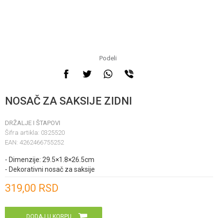
Podeli
NOSAČ ZA SAKSIJE ZIDNI
DRŽALJE I ŠTAPOVI
Šifra artikla:
0325520
EAN:
4262466755252
- Dimenzije: 29.5×1.8×26.5cm
- Dekorativni nosač za saksije
Unesi količinu
319,00
RSD
DODAJ U KORPU