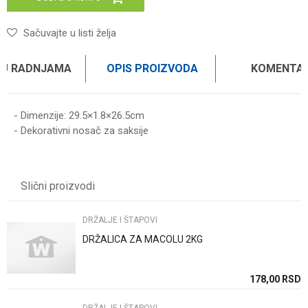
Sačuvajte u listi želja
 U RADNJAMA
OPIS PROIZVODA
KOMENTAR
- Dimenzije: 29.5×1.8×26.5cm
- Dekorativni nosač za saksije
Ime/Nadimak
Slični proizvodi
Email
DRŽALJE I ŠTAPOVI
DRŽALICA ZA MACOLU 2KG
Poruka
SD
178,00
RSD