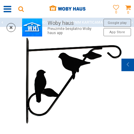
0
0
Woby haus
SIGURNO PLAĆANJE PLATNIM KARTICAMA
Google play
Preuzmite besplatno Woby
App Store
haus app