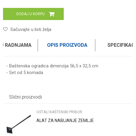
DODAJ U KORPU
Sačuvajte u listi želja
 U RADNJAMA
OPIS PROIZVODA
SPECIFIKAC
- Baštenska ogradica dimenzija 56,5 x 32,5 cm
- Set od 5 komada
Karakteristika
Vrednost
Ime/Nadimak
Kategorija
OSTALI BAŠTENSKI PRIBOR
Slični proizvodi
Težina specifikacija
0 kg
Email
Brend
GARTENMAX
OSTALI BAŠTENSKI PRIBOR
ALAT ZA NABIJANJE ZEMLJE
Poruka