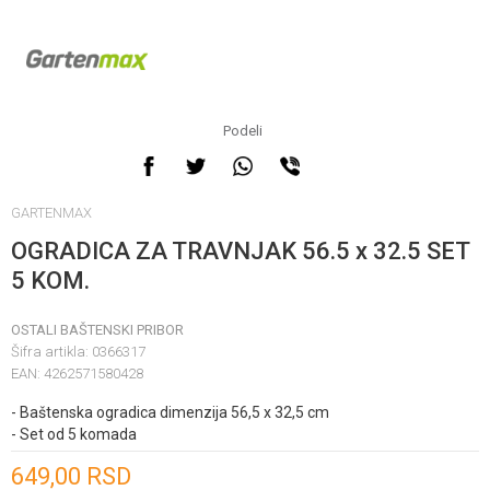
Podeli
GARTENMAX
OGRADICA ZA TRAVNJAK 56.5 x 32.5 SET
5 KOM.
OSTALI BAŠTENSKI PRIBOR
Šifra artikla:
0366317
EAN:
4262571580428
- Baštenska ogradica dimenzija 56,5 x 32,5 cm
- Set od 5 komada
Unesi količinu
649,00
RSD