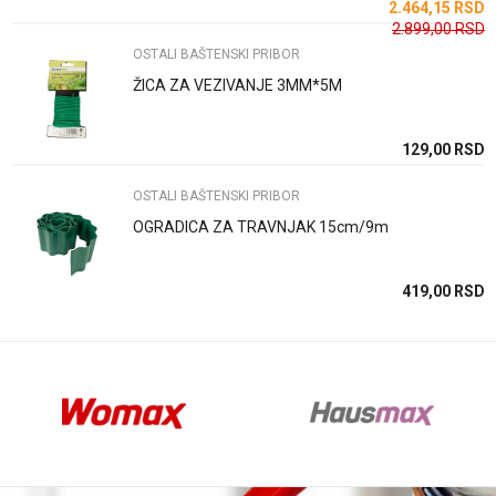
SD
2.464,15
RSD
2.899,00
RSD
OSTALI BAŠTENSKI PRIBOR
ŽICA ZA VEZIVANJE 3MM*5M
Anti-spam zaštita - izračunajte koliko je 4 + 1 :
SD
129,00
RSD
OSTALI BAŠTENSKI PRIBOR
POŠALJI
OGRADICA ZA TRAVNJAK 15cm/9m
SD
419,00
RSD