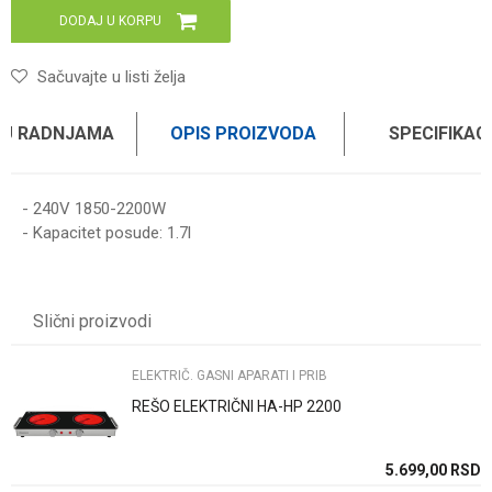
DODAJ U KORPU
Sačuvajte u listi želja
 U RADNJAMA
OPIS PROIZVODA
SPECIFIKAC
- 240V 1850-2200W
- Kapacitet posude: 1.7l
UPUTSTVO ZA KORIŠĆENJE
Karakteristika
Vrednost
Ime/Nadimak
Preuzmite uputstvo
Kategorija
ELEKTRIČ. GASNI APARATI I PRIB
Slični proizvodi
Težina specifikacija
0 kg
Email
Brend
HAUSMAX
ELEKTRIČ. GASNI APARATI I PRIB
REŠO ELEKTRIČNI HA-HP 2200
Poruka
SD
5.699,00
RSD