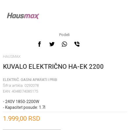
Podeli
HAUSMAX
KUVALO ELEKTRIČNO HA-EK 2200
ELEKTRIČ. GASNI APARATI I PRIB
Šifra artikla:
0292078
EAN:
4048374085175
- 240V 1850-2200W
- Kapacitet posude: 1.7l
Unesi količinu
1.999,00
RSD