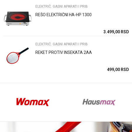
ELEKTRIČ. GASNI APARATI I PRIB
REŠO ELEKTRIČNI HA-HP 1300
Anti-spam zaštita - izračunajte koliko je 4 + 1 :
SD
3.499,00
RSD
ELEKTRIČ. GASNI APARATI I PRIB
POŠALJI
REKET PROTIV INSEKATA 2AA
SD
499,00
RSD
SD