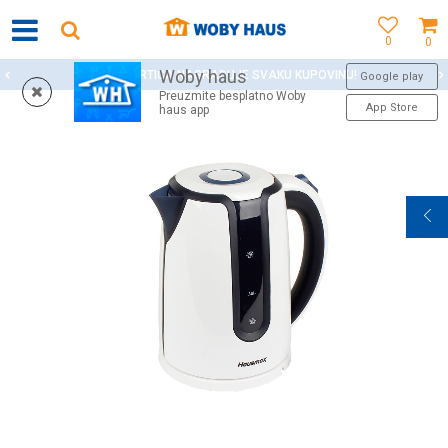
0
0
Woby haus
WOBY KARTICA NAGRAĐUJE SVAKU KUPOVINU!
Google play
Preuzmite besplatno Woby
App Store
haus app