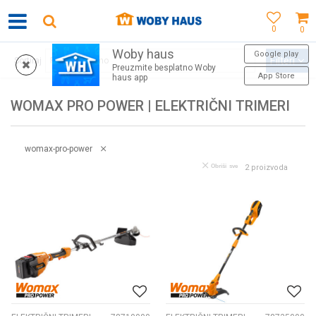
0
0
Woby haus
MOGUĆNOST BESPLATNE ISPORUKE ZA WEB PORUDŽBINE!
Google play
Filteri
Sortiraj
Preuzmite besplatno Woby
App Store
haus app
WOMAX PRO POWER | ELEKTRIČNI TRIMERI
womax-pro-power
Obriši sve
2
proizvoda