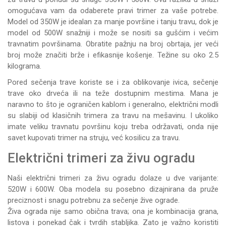
omogućava vam da odaberete pravi trimer za vaše potrebe.
Model od 350W je idealan za manje površine i tanju travu, dok je
model od 500W snažniji i može se nositi sa gušćim i većim
travnatim površinama. Obratite pažnju na broj obrtaja, jer veći
broj može značiti brže i efikasnije košenje. Težine su oko 2.5
kilograma.
Pored sečenja trave koriste se i za oblikovanje ivica, sečenje
trave oko drveća ili na teže dostupnim mestima. Mana je
naravno to što je ograničen kablom i generalno, električni modli
su slabiji od klasičnih
trimera za travu
na mešavinu. I ukoliko
imate veliku travnatu površinu koju treba održavati, onda nije
savet kupovati trimer na struju, već
kosilicu za travu
.
Električni trimeri za živu ogradu
Naši električni trimeri za živu ogradu dolaze u dve varijante:
520W i 600W. Oba modela su posebno dizajnirana da pruže
preciznost i snagu potrebnu za sečenje žive ograde.
Živa ograda nije samo obična trava; ona je kombinacija grana,
listova i ponekad čak i tvrdih stabljika. Zato je važno koristiti