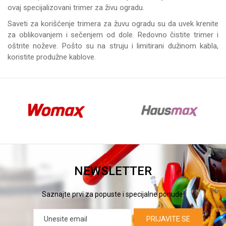
ovaj specijalizovani trimer za živu ogradu.
Saveti za korišćenje trimera za žuvu ogradu su da uvek krenite
za oblikovanjem i sečenjem od dole. Redovno čistite trimer i
oštrite noževe. Pošto su na struju i limitirani dužinom kabla,
koristite produžne kablove.
NEWSLETTER
Saznajte prvi za popuste i specijalne ponude!
PRIJAVITE SE