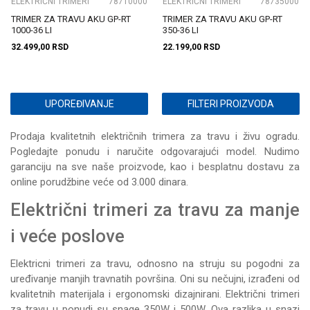
ELEKTRIČNI TRIMERI
78710000
ELEKTRIČNI TRIMERI
78735000
TRIMER ZA TRAVU AKU GP-RT
TRIMER ZA TRAVU AKU GP-RT
1000-36 LI
350-36 LI
32.499,00
RSD
22.199,00
RSD
UPOREĐIVANJE
FILTERI PROIZVODA
Prodaja kvalitetnih električnih trimera za travu i živu ogradu.
Pogledajte ponudu i naručite odgovarajući model. Nudimo
garanciju na sve naše proizvode, kao i besplatnu dostavu za
online porudžbine veće od 3.000 dinara.
Električni trimeri za travu za manje
i veće poslove
Elektricni trimeri za travu, odnosno na struju su pogodni za
uređivanje manjih travnatih površina. Oni su nečujni, izrađeni od
kvalitetnih materijala i ergonomski dizajnirani. Električni trimeri
za travu u ponudi su snage 350W i 500W. Ova razlika u snazi