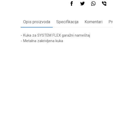
Opis proizvoda
Specifikacija
Komentari
Pr
- Kuka za SYSTEM FLEX garažni nameštaj
- Metalna zakrivljena kuka
Karakteristika
Vrednost
Ime/Nadimak
Kategorija
GARAŽNE P
Težina specifikacija
0 kg
Poruka
Brend
WOMAX P
Anti-spam zaštita - izračunajte koliko je 6 - 1 :