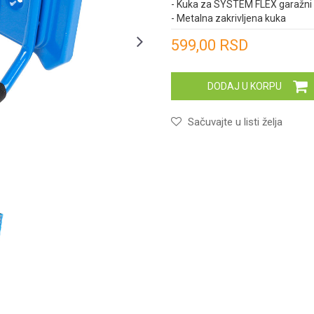
- Kuka za SYSTEM FLEX garažni
- Metalna zakrivljena kuka
Unesi količinu
599,00
RSD
DODAJ U KORPU
Sačuvajte u listi želja