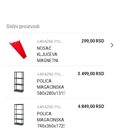
Slični proizvodi
299,00
RSD
GARAŽNE POLICE I NOSAČI ALATA
NOSAČ
KLJUČEVA
MAGNETNI
3.499,00
RSD
GARAŽNE POLICE I NOSAČI ALATA
POLICA
MAGACINSKA
580x280x1315
mm
4.849,00
RSD
GARAŽNE POLICE I NOSAČI ALATA
POLICA
MAGACINSKA
740x360x1725
mm