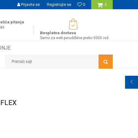
UĆNOST BESPLATNE ISPORUKE ZA WEB PORUDŽBINE!
Prijavite se
Registrujte se
0
0
ešća pitanja
nas
Besplatna dostava
Samo za web porudžbine preko 5000 rsd.
DNJE
Pretraži sajt
 FLEX