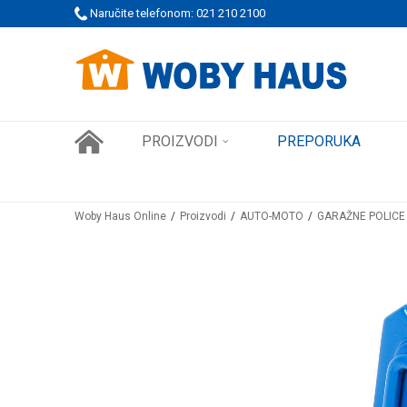
 PORUDŽBINE!
Naručite telefonom: 021 210 2100
SIGURNO PLAĆANJE PLATNIM KARTICAMA
PROIZVODI
PREPORUKA
Woby Haus Online
Proizvodi
AUTO-MOTO
GARAŽNE POLICE 