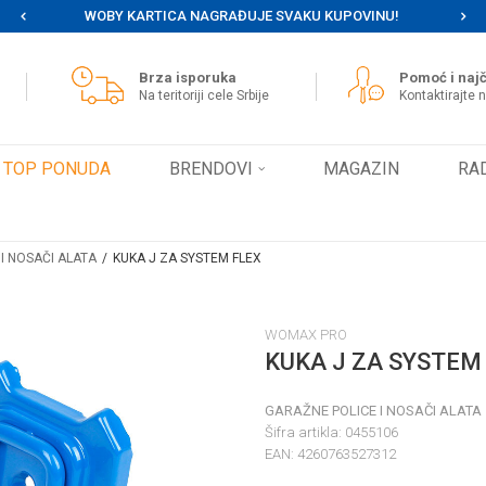
WOBY KARTICA NAGRAĐUJE SVAKU KUPOVINU!
MOG
Brza isporuka
Pomoć i najč
Na teritoriji cele Srbije
Kontaktirajte 
TOP PONUDA
BRENDOVI
MAGAZIN
RA
I NOSAČI ALATA
KUKA J ZA SYSTEM FLEX
WOMAX PRO
KUKA J ZA SYSTEM
GARAŽNE POLICE I NOSAČI ALATA
Šifra artikla:
0455106
EAN:
4260763527312