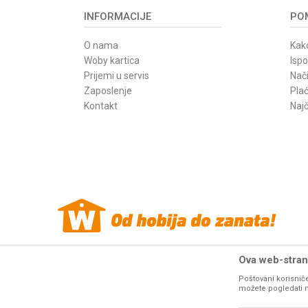
INFORMACIJE
POM
O nama
Kako
Woby kartica
Isp
Prijemi u servis
Nači
Zaposlenje
Pla
Kontakt
Najč
Ova web-strani
Poštovani korisniče
Woby Haus internet prodaja alata. Sve cene
mašina i alata
na o
možete pogledati na 
resurse da Vam svi artikli na ovom sajtu b
fotografije artikala na ovom sajtu u 