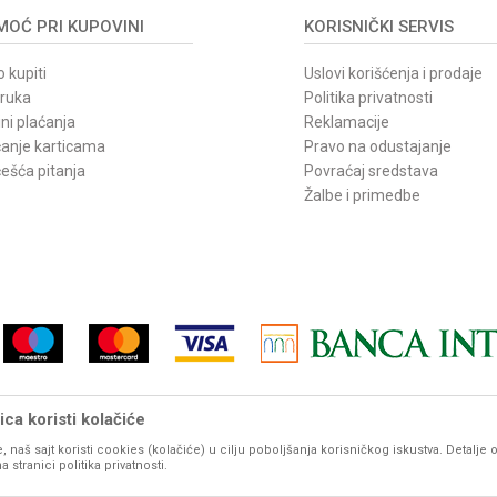
OĆ PRI KUPOVINI
KORISNIČKI SERVIS
 kupiti
Uslovi korišćenja i prodaje
oruka
Politika privatnosti
ni plaćanja
Reklamacije
ćanje karticama
Pravo na odustajanje
ešća pitanja
Povraćaj sredstava
Žalbe i primedbe
ca koristi kolačiće
, naš sajt koristi cookies (kolačiće) u cilju poboljšanja korisničkog iskustva. Detalje 
vom sajtu iskazane su u dinarima. PDV je uračunat u mp cenu. Zadržavamo pravo promene cene b
stranici politika privatnosti.
udu prikazani sa ispravnim nazivima, karakteristikama, fotografijama i cenama. Ipak, ne možemo g
potpunosti ispravne. Molimo Vas da pre svake velike porudžbine, za detaljnije informacije o proizvod