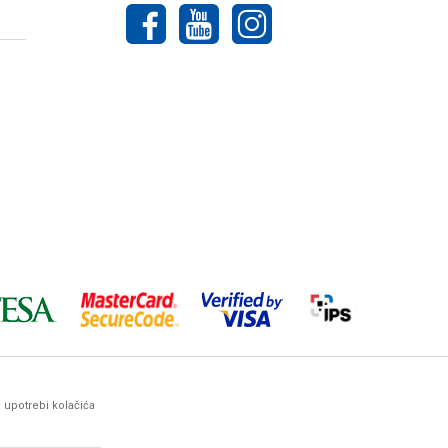
o upotrebi kolačića
ez prethodne najave. Woby Haus maksimalno koristi sve svoje
arantovati da su sve navedene informacije i
ima, kontaktirate naše komercijaliste.