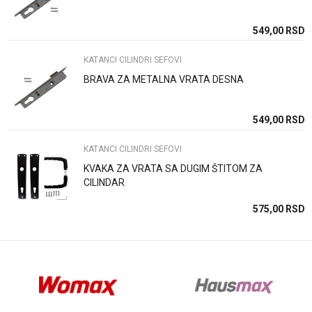
Poruka
SD
549,00
RSD
KATANCI CILINDRI SEFOVI
BRAVA ZA METALNA VRATA DESNA
Anti-spam zaštita - izračunajte koliko je 2 + 3 :
SD
549,00
RSD
KATANCI CILINDRI SEFOVI
POŠALJI
KVAKA ZA VRATA SA DUGIM ŠTITOM ZA
CILINDAR
SD
575,00
RSD