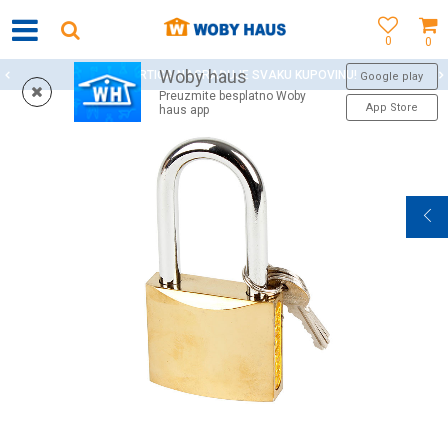
0
0
Woby haus
WOBY KARTICA NAGRAĐUJE SVAKU KUPOVINU!
Google play
Preuzmite besplatno Woby
App Store
haus app