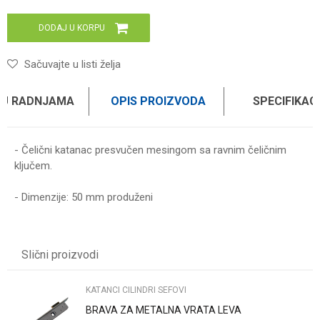
DODAJ U KORPU
Sačuvajte u listi želja
 U RADNJAMA
OPIS PROIZVODA
SPECIFIKAC
- Čelični katanac presvučen mesingom sa ravnim čeličnim
ključem.
- Dimenzije: 50 mm produženi
Karakteristika
Vrednost
Ime/Nadimak
Kategorija
KATANCI CILINDRI SEFOVI
Slični proizvodi
Brend
WOMAX
Email
KATANCI CILINDRI SEFOVI
BRAVA ZA METALNA VRATA LEVA