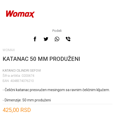
Podeli
WOMAX
KATANAC 50 MM PRODUŽENI
KATANCI CILINDRI SEFOVI
Šifra artikla:
0200674
EAN:
4048374076210
- Čelični katanac presvučen mesingom sa ravnim čeličnim ključem.
- Dimenzije: 50 mm produženi
Unesi količinu
425,00
RSD