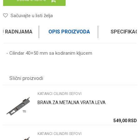
Sačuvajte u listi želja
 U RADNJAMA
OPIS PROIZVODA
SPECIFIKAC
- Cilindar 40+50 mm sa kodiranim kljucem
Karakteristika
Vrednost
Ime/Nadimak
Kategorija
KATANCI CILINDRI SEFOVI
Slični proizvodi
Brend
GD
Email
KATANCI CILINDRI SEFOVI
BRAVA ZA METALNA VRATA LEVA
Poruka
SD
549,00
RSD
KATANCI CILINDRI SEFOVI