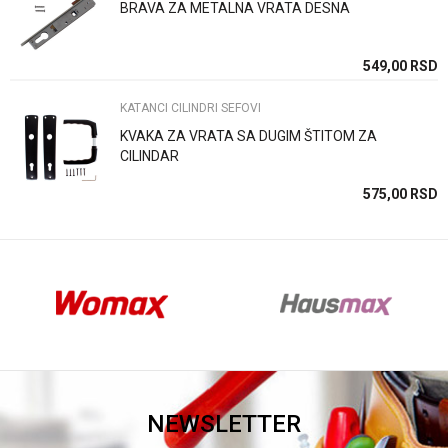
BRAVA ZA METALNA VRATA DESNA
Anti-spam zaštita - izračunajte koliko je 4 + 1 :
SD
549,00
RSD
KATANCI CILINDRI SEFOVI
POŠALJI
KVAKA ZA VRATA SA DUGIM ŠTITOM ZA
CILINDAR
SD
575,00
RSD
NEWSLETTER