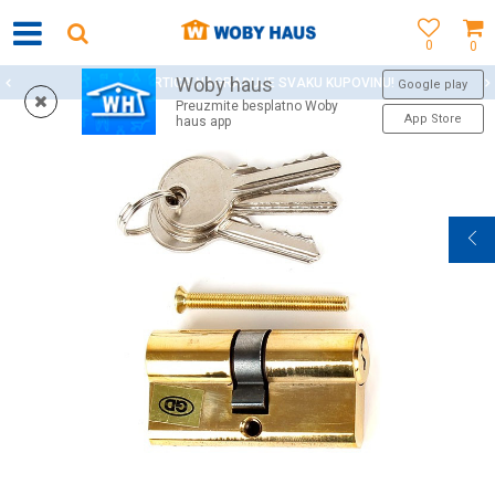
0
0
Woby haus
WOBY KARTICA NAGRAĐUJE SVAKU KUPOVINU!
Google play
Preuzmite besplatno Woby
App Store
haus app