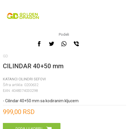
Podeli
GD
CILINDAR 40+50 mm
KATANCI CILINDRI SEFOVI
Šifra artikla:
0200632
EAN:
4048374030298
- Cilindar 40+50 mm sa kodiranim kljucem
Unesi količinu
999,00
RSD
DODAJ U KORPU