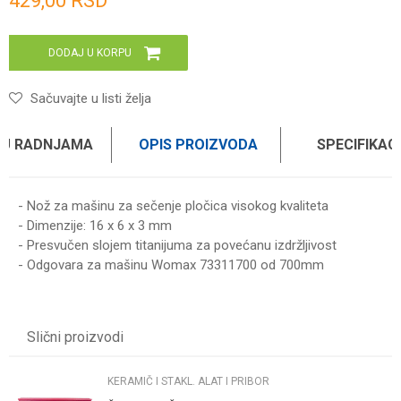
429,00
RSD
DODAJ U KORPU
Sačuvajte u listi želja
 U RADNJAMA
OPIS PROIZVODA
SPECIFIKAC
- Nož za mašinu za sečenje pločica visokog kvaliteta
- Dimenzije: 16 x 6 x 3 mm
- Presvučen slojem titanijuma za povećanu izdržljivost
- Odgovara za mašinu Womax 73311700 od 700mm
Karakteristika
Vrednost
Ime/Nadimak
Kategorija
KERAMIČ I STAKL. ALAT I PRIBOR
Slični proizvodi
Brend
WOMAX PRO
Email
KERAMIČ I STAKL. ALAT I PRIBOR