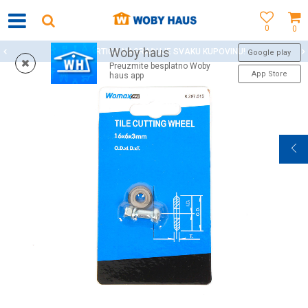
0
0
Woby haus
WOBY KARTICA NAGRAĐUJE SVAKU KUPOVINU!
Google play
Preuzmite besplatno Woby
App Store
haus app