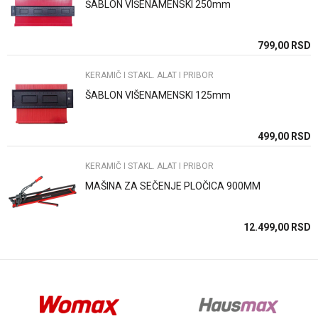
ŠABLON VIŠENAMENSKI 250mm
Poruka
SD
799,00
RSD
KERAMIČ I STAKL. ALAT I PRIBOR
ŠABLON VIŠENAMENSKI 125mm
Anti-spam zaštita - izračunajte koliko je 6 - 1 :
SD
499,00
RSD
KERAMIČ I STAKL. ALAT I PRIBOR
POŠALJI
MAŠINA ZA SEČENJE PLOČICA 900MM
SD
12.499,00
RSD