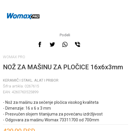
Podeli
WOMAX PRO
NOŽ ZA MAŠINU ZA PLOČICE 16x6x3mm
KERAMIČ I STAKL. ALAT I PRIBOR
Šifra artikla:
0267615
EAN:
4260763525899
- Nož za mašinu za sečenje pločica visokog kvaliteta
- Dimenzije: 16 x 6 x 3 mm
- Presvučen slojem titanijuma za povećanu izdržljivost
- Odgovara za mašinu Womax 73311700 od 700mm
Unesi količinu