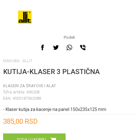
Podeli
MAKUBA - ALLIT
KUTIJA-KLASER 3 PLASTIČNA
KLASERI ZA ŠRAFOVE I ALAT
Šifra artikla:
456208
EAN:
4005187562088
- Klaser kutija za kacenje na panel 150x235x125 mm
Unesi količinu
385,00
RSD
DODAJ U KORPU