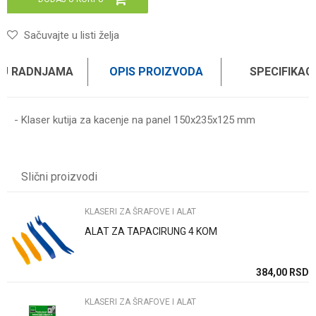
Sačuvajte u listi želja
 U RADNJAMA
OPIS PROIZVODA
SPECIFIKAC
- Klaser kutija za kacenje na panel 150x235x125 mm
Karakteristika
Vrednost
Ime/Nadimak
Kategorija
Klaseri za šrafove i alat
Slični proizvodi
Brend
MAKUBA - ALLIT
Email
KLASERI ZA ŠRAFOVE I ALAT
ALAT ZA TAPACIRUNG 4 KOM
Poruka
SD
384,00
RSD
KLASERI ZA ŠRAFOVE I ALAT