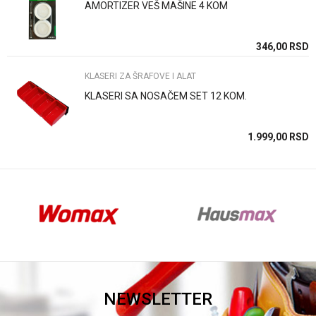
AMORTIZER VEŠ MAŠINE 4 KOM
Anti-spam zaštita - izračunajte koliko je 2 + 3 :
SD
346,00
RSD
KLASERI ZA ŠRAFOVE I ALAT
POŠALJI
KLASERI SA NOSAČEM SET 12 KOM.
SD
1.999,00
RSD
NEWSLETTER