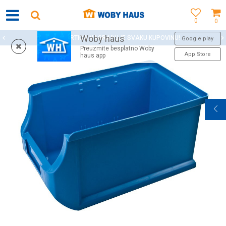
0
0
Woby haus
WOBY KARTICA NAGRAĐUJE SVAKU KUPOVINU!
Google play
Preuzmite besplatno Woby
App Store
haus app