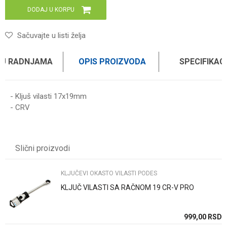
DODAJ U KORPU
Sačuvajte u listi želja
 U RADNJAMA
OPIS PROIZVODA
SPECIFIKAC
- Kljuš vilasti 17x19mm
- CRV
Karakteristika
Vrednost
Ime/Nadimak
Kategorija
KLJUČEVI OKASTO VILASTI PODES
Slični proizvodi
Brend
WOMAX
Email
KLJUČEVI OKASTO VILASTI PODES
KLJUČ VILASTI SA RAČNOM 19 CR-V PRO
Poruka
SD
999,00
RSD