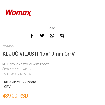
Podeli
WOMAX
KLJUČ VILASTI 17x19mm Cr-V
KLJUČEVI OKASTO VILASTI PODES
Šifra artikla:
0244217
EAN:
4048374089005
- Kljuš vilasti 17x19mm
- CRV
Unesi količinu
489,00
RSD