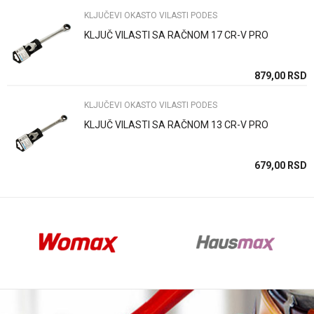
KLJUČEVI OKASTO VILASTI PODES
KLJUČ VILASTI SA RAČNOM 17 CR-V PRO
Anti-spam zaštita - izračunajte koliko je 2 + 3 :
SD
879,00
RSD
KLJUČEVI OKASTO VILASTI PODES
POŠALJI
KLJUČ VILASTI SA RAČNOM 13 CR-V PRO
SD
679,00
RSD