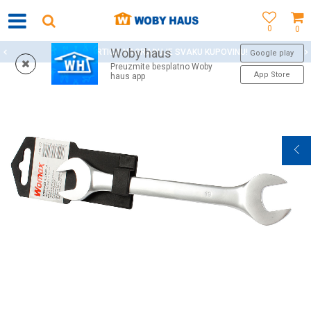
0
0
Woby haus
WOBY KARTICA NAGRAĐUJE SVAKU KUPOVINU!
Google play
Preuzmite besplatno Woby
App Store
haus app