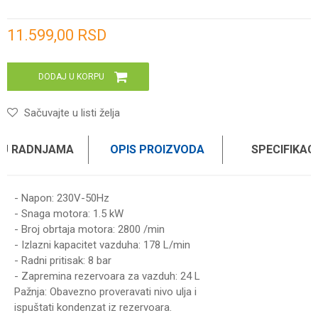
Unesi količinu
11.599,00
RSD
DODAJ U KORPU
Sačuvajte u listi želja
 U RADNJAMA
OPIS PROIZVODA
SPECIFIKAC
- Napon: 230V-50Hz
- Snaga motora: 1.5 kW
- Broj obrtaja motora: 2800 /min
- Izlazni kapacitet vazduha: 178 L/min
- Radni pritisak: 8 bar
- Zapremina rezervoara za vazduh: 24 L
Pažnja: Obavezno proveravati nivo ulja i
ispuštati kondenzat iz rezervoara.