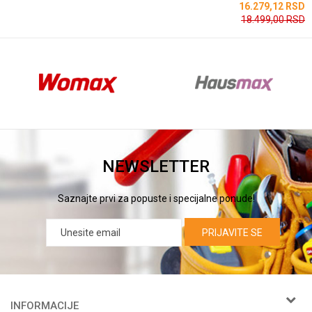
SD
16.279,12
RSD
18.499,00
RSD
NEWSLETTER
Saznajte prvi za popuste i specijalne ponude!
PRIJAVITE SE
INFORMACIJE