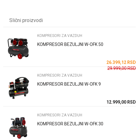
UPUTSTVO ZA KORIŠĆENJE
Karakteristika
Vrednost
Ime/Nadimak
Preuzmite uputstvo
Kategorija
KOMPRESORI ZA VAZDUH
Slični proizvodi
Težina specifikacija
0 kg
Email
Brend
WOMAX
KOMPRESORI ZA VAZDUH
KOMPRESOR BEZULJNI W-OFK 50
Poruka
SD
26.399,12
RSD
SD
29.999,00
RSD
KOMPRESORI ZA VAZDUH
KOMPRESOR BEZULJNI W-OFK 9
Anti-spam zaštita - izračunajte koliko je 2 + 3 :
SD
12.999,00
RSD
KOMPRESORI ZA VAZDUH
POŠALJI
KOMPRESOR BEZULJNI W-OFK 30