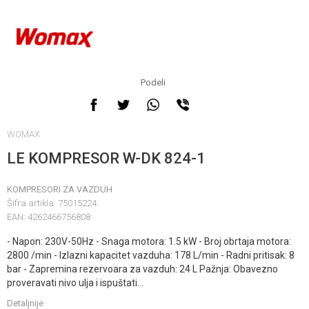
Podeli
WOMAX
LE KOMPRESOR W-DK 824-1
KOMPRESORI ZA VAZDUH
Šifra artikla:
75015224
EAN:
4262466756808
- Napon: 230V-50Hz - Snaga motora: 1.5 kW - Broj obrtaja motora:
2800 /min - Izlazni kapacitet vazduha: 178 L/min - Radni pritisak: 8
bar - Zapremina rezervoara za vazduh: 24 L Pažnja: Obavezno
proveravati nivo ulja i ispuštati
...
Detaljnije