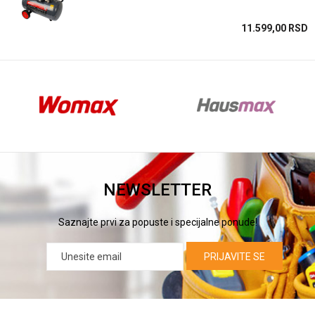
SD
11.599,00
RSD
NEWSLETTER
Saznajte prvi za popuste i specijalne ponude!
PRIJAVITE SE