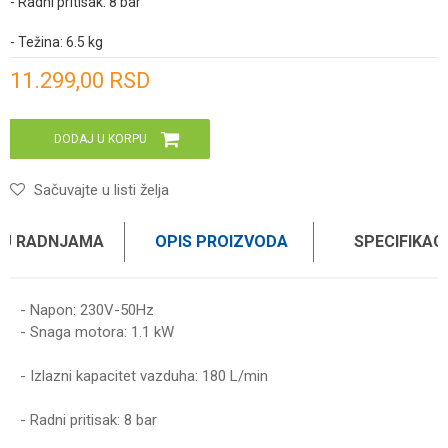
- Radni pritisak: 8 bar
- Težina: 6.5 kg
Unesi količinu
11.299,00
RSD
DODAJ U KORPU
Sačuvajte u listi želja
 U RADNJAMA
OPIS PROIZVODA
SPECIFIKAC
- Napon: 230V-50Hz
- Snaga motora: 1.1 kW
- Izlazni kapacitet vazduha: 180 L/min
- Radni pritisak: 8 bar