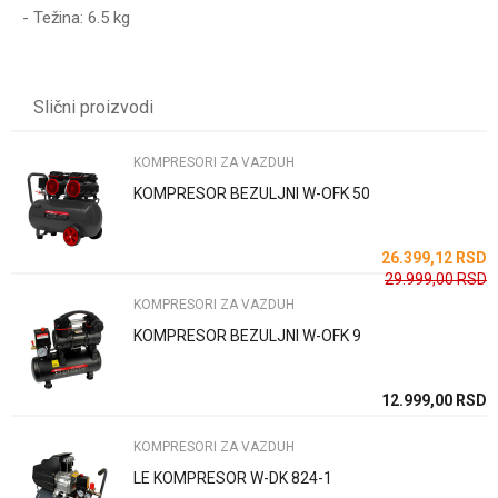
- Težina: 6.5 kg
UPUTSTVO ZA KORIŠĆENJE
Karakteristika
Vrednost
Ime/Nadimak
Preuzmite uputstvo
Kategorija
KOMPRESORI ZA VAZDUH
Slični proizvodi
Težina specifikacija
0 kg
Email
Brend
WOMAX
KOMPRESORI ZA VAZDUH
KOMPRESOR BEZULJNI W-OFK 50
NAPON
230V
Poruka
SD
26.399,12
RSD
SD
29.999,00
RSD
KOMPRESORI ZA VAZDUH
KOMPRESOR BEZULJNI W-OFK 9
Anti-spam zaštita - izračunajte koliko je 2 + 3 :
SD
12.999,00
RSD
KOMPRESORI ZA VAZDUH
POŠALJI
LE KOMPRESOR W-DK 824-1