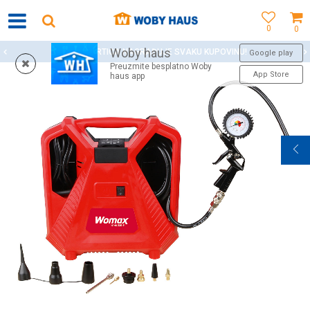
0
0
Woby haus
WOBY KARTICA NAGRAĐUJE SVAKU KUPOVINU!
Google play
Preuzmite besplatno Woby
App Store
haus app