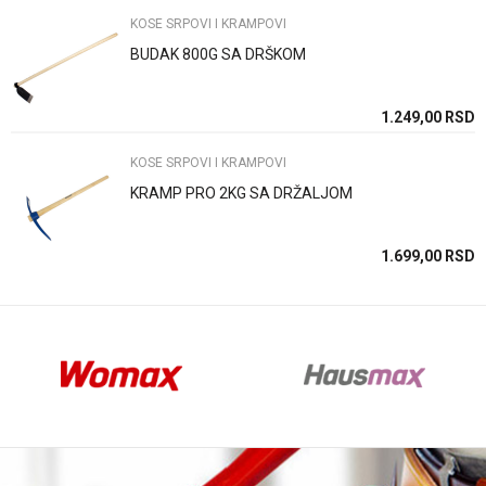
KOSE SRPOVI I KRAMPOVI
BUDAK 800G SA DRŠKOM
Anti-spam zaštita - izračunajte koliko je 4 + 1 :
SD
1.249,00
RSD
KOSE SRPOVI I KRAMPOVI
POŠALJI
KRAMP PRO 2KG SA DRŽALJOM
SD
1.699,00
RSD