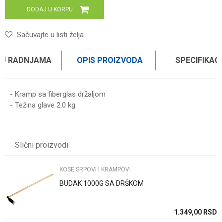
DODAJ U KORPU
Sačuvajte u listi želja
 U RADNJAMA
OPIS PROIZVODA
SPECIFIKAC
- Kramp sa fiberglas držaljom
- Težina glave 2.0 kg
Karakteristika
Vrednost
Ime/Nadimak
Kategorija
KOSE SRPOVI I KRAMPOVI
Slični proizvodi
Brend
WOMAX PRO
Email
KOSE SRPOVI I KRAMPOVI
BUDAK 1000G SA DRŠKOM
Poruka
SD
1.349,00
RSD