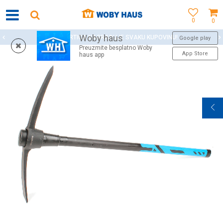
0
0
Woby haus
WOBY KARTICA NAGRAĐUJE SVAKU KUPOVINU!
Google play
Preuzmite besplatno Woby
App Store
haus app