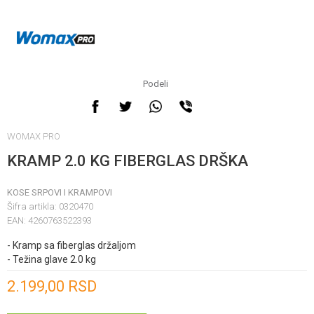
Podeli
WOMAX PRO
KRAMP 2.0 KG FIBERGLAS DRŠKA
KOSE SRPOVI I KRAMPOVI
Šifra artikla:
0320470
EAN:
4260763522393
- Kramp sa fiberglas držaljom
- Težina glave 2.0 kg
Unesi količinu
2.199,00
RSD