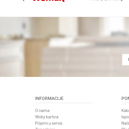
POŠALJI
INFORMACIJE
POM
O nama
Kako
Woby kartica
Isp
Prijemi u servis
Nači