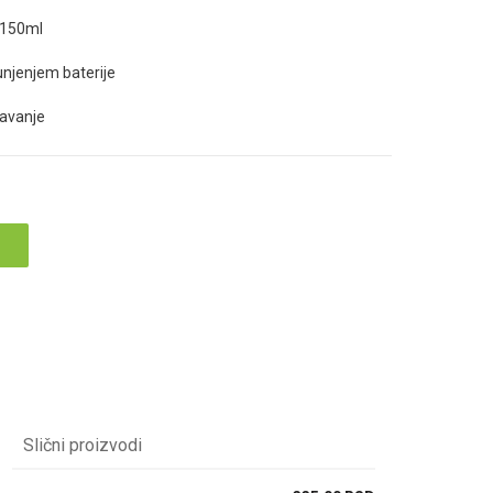
 150ml
unjenjem baterije
vavanje
Slični proizvodi