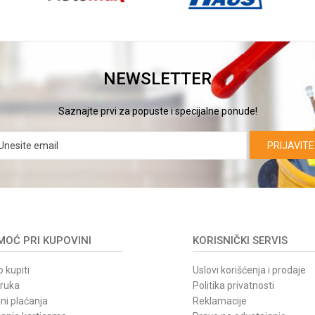
NEWSLETTER
Saznajte prvi za popuste i specijalne ponude!
PRIJAVITE
OĆ PRI KUPOVINI
KORISNIČKI SERVIS
 kupiti
Uslovi korišćenja i prodaje
oruka
Politika privatnosti
ni plaćanja
Reklamacije