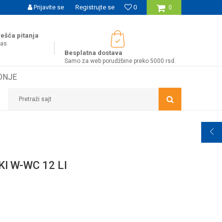
UĆNOST BESPLATNE ISPORUKE ZA WEB PORUDŽBINE!
Prijavite se
Registrujte se
0
0
ešća pitanja
nas
Besplatna dostava
Samo za web porudžbine preko 5000 rsd.
DNJE
Pretraži sajt
I W-WC 12 LI