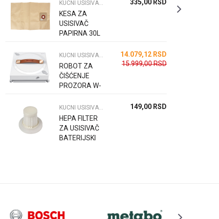
335,00
RSD
KUCNI USISIVAČI I PRIBOR
KESA ZA
USISIVAČ
PAPIRNA 30L
14.079,12
RSD
KUCNI USISIVAČI I PRIBOR
15.999,00
RSD
ROBOT ZA
ČIŠĆENJE
PROZORA W-
WCR 75
149,00
RSD
KUCNI USISIVAČI I PRIBOR
HEPA FILTER
ZA USISIVAČ
BATERIJSKI
W-WC 12 LI