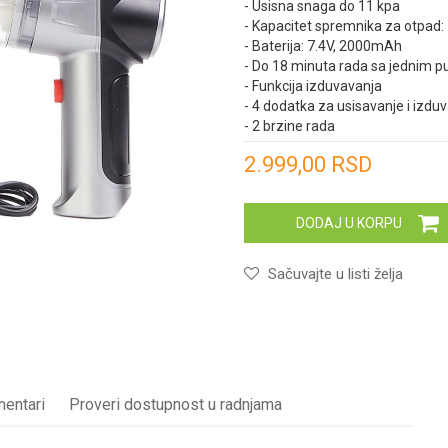
- Usisna snaga do 11 kpa
- Kapacitet spremnika za otpad:
- Baterija: 7.4V, 2000mAh
- Do 18 minuta rada sa jednim p
- Funkcija izduvavanja
- 4 dodatka za usisavanje i izdu
- 2 brzine rada
Unesi količinu
2.999,00
RSD
DODAJ U KORPU
Sačuvajte u listi želja
entari
Proveri dostupnost u radnjama