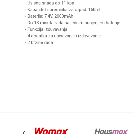
- Usisna snaga do 11 kpa
- Kapacitet spremnika za otpad: 150ml
- Baterija: 7.4V, 2000mAh
- Do 18 minuta rada sa jednim punjenjem baterije
- Funkcija izduvavanja
- 4 dodatka za usisavanje i izduvavanje
- 2 brzine rada
UPUTSTVO ZA KORIŠĆENJE
Karakteristika
Vrednost
Ime/Nadimak
Preuzmite uputstvo
Kategorija
KUCNI USI
Brend
WOMAX
Poruka
Anti-spam zaštita - izračunajte koliko je 9 - 4 :