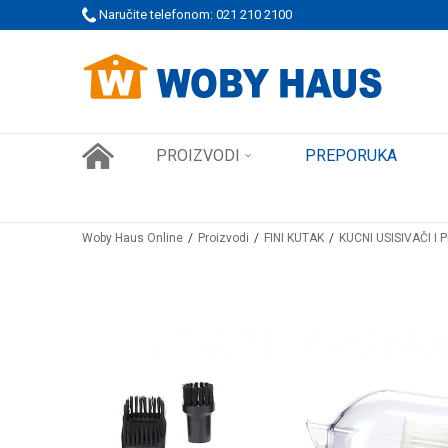
 PORUDŽBINE!
Naručite telefonom: 021 210 2100
SIGURNO PLAĆANJE PLATNIM KARTICAMA
PROIZVODI
PREPORUKA
Woby Haus Online
Proizvodi
FINI KUTAK
KUCNI USISIVAČI I 