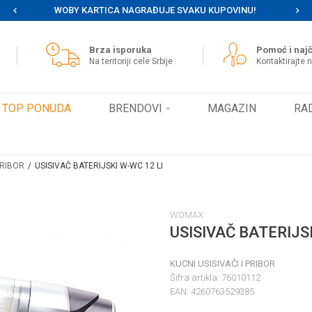
WOBY KARTICA NAGRAĐUJE SVAKU KUPOVINU!
MOG
Brza isporuka
Pomoć i najč
Na teritoriji cele Srbije
Kontaktirajte 
TOP PONUDA
BRENDOVI
MAGAZIN
RA
PRIBOR
USISIVAČ BATERIJSKI W-WC 12 LI
WOMAX
USISIVAČ BATERIJSK
KUCNI USISIVAČI I PRIBOR
Šifra artikla:
76010112
EAN:
4260763529385