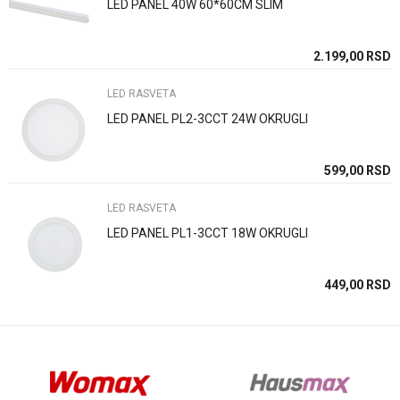
LED PANEL 40W 60*60CM SLIM
Poruka
SD
2.199,00
RSD
LED RASVETA
LED PANEL PL2-3CCT 24W OKRUGLI
Anti-spam zaštita - izračunajte koliko je 4 + 1 :
SD
599,00
RSD
LED RASVETA
POŠALJI
LED PANEL PL1-3CCT 18W OKRUGLI
SD
449,00
RSD