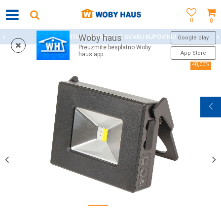
0
0
Woby haus
WOBY KARTICA NAGRAĐUJE SVAKU KUPOVINU!
Google play
Preuzmite besplatno Woby
App Store
haus app
40,00
%
1
2