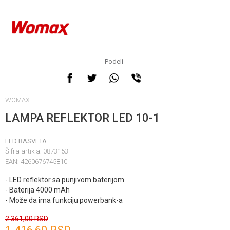
Podeli
WOMAX
LAMPA REFLEKTOR LED 10-1
LED RASVETA
Šifra artikla:
0873153
EAN:
4260676745810
- LED reflektor sa punjivom baterijom
- Baterija 4000 mAh
- Može da ima funkciju powerbank-a
2.361,00
RSD