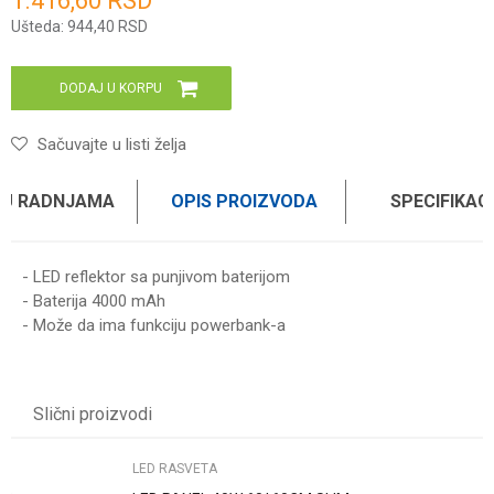
1.416,60
RSD
Unesi količinu
Ušteda:
944,40
RSD
DODAJ U KORPU
Sačuvajte u listi želja
 U RADNJAMA
OPIS PROIZVODA
SPECIFIKAC
- LED reflektor sa punjivom baterijom
- Baterija 4000 mAh
- Može da ima funkciju powerbank-a
UPUTSTVO ZA KORIŠĆENJE
Karakteristika
Vrednost
Ime/Nadimak
Preuzmite uputstvo
Kategorija
LED RASVETA
Slični proizvodi
Brend
WOMAX
Email
LED RASVETA