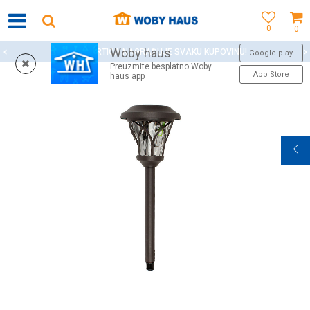
0
0
Woby haus
WOBY KARTICA NAGRAĐUJE SVAKU KUPOVINU!
Google play
Preuzmite besplatno Woby
App Store
haus app