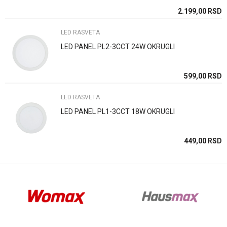
SD
2.199,00
RSD
LED RASVETA
LED PANEL PL2-3CCT 24W OKRUGLI
Anti-spam zaštita - izračunajte koliko je 4 + 1 :
SD
599,00
RSD
LED RASVETA
POŠALJI
LED PANEL PL1-3CCT 18W OKRUGLI
SD
449,00
RSD