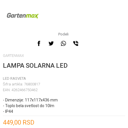
Podeli
GARTENMAX
LAMPA SOLARNA LED
LED RASVETA
Šifra artikla:
76800817
EAN:
4262466750462
- Dimenzije: 117x117x436 mm
- Toplo bela svetlost do 10lm
- IP44
Unesi količinu
449,00
RSD