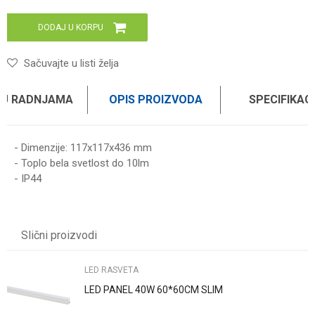
DODAJ U KORPU
Sačuvajte u listi želja
 U RADNJAMA
OPIS PROIZVODA
SPECIFIKAC
- Dimenzije: 117x117x436 mm
- Toplo bela svetlost do 10lm
- IP44
Karakteristika
Vrednost
Ime/Nadimak
Kategorija
LED RASVETA
Slični proizvodi
Brend
GARTENMAX
Email
LED RASVETA
LED PANEL 40W 60*60CM SLIM
Poruka