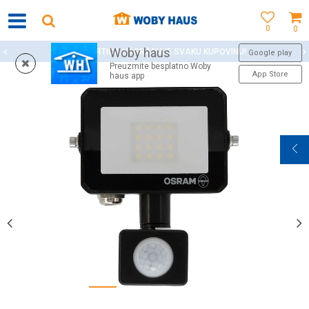
0
0
Woby haus
WOBY KARTICA NAGRAĐUJE SVAKU KUPOVINU!
Google play
Preuzmite besplatno Woby
App Store
haus app
1
2
3
4