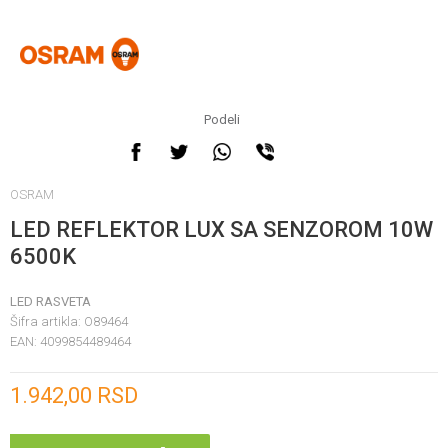
Podeli
OSRAM
LED REFLEKTOR LUX SA SENZOROM 10W
6500K
LED RASVETA
Šifra artikla:
O89464
EAN:
4099854489464
Unesi količinu
1.942,00
RSD