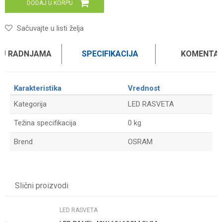
DODAJ U KORPU
Sačuvajte u listi želja
 U RADNJAMA
SPECIFIKACIJA
KOMENTAR
Karakteristika
Vrednost
Kategorija
LED RASVETA
Težina specifikacija
0 kg
Brend
OSRAM
Ime/Nadimak
Slični proizvodi
Email
LED RASVETA