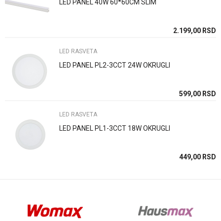
LED PANEL 40W 60*60CM SLIM
Poruka
SD
2.199,00
RSD
LED RASVETA
LED PANEL PL2-3CCT 24W OKRUGLI
Anti-spam zaštita - izračunajte koliko je 2 + 3 :
SD
599,00
RSD
LED RASVETA
POŠALJI
LED PANEL PL1-3CCT 18W OKRUGLI
SD
449,00
RSD