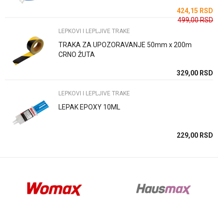
SD
424,15
RSD
499,00
RSD
LEPKOVI I LEPLJIVE TRAKE
TRAKA ZA UPOZORAVANJE 50mm x 200m
CRNO ŽUTA
Anti-spam zaštita - izračunajte koliko je 9 - 4 :
SD
329,00
RSD
LEPKOVI I LEPLJIVE TRAKE
POŠALJI
LEPAK EPOXY 10ML
SD
229,00
RSD