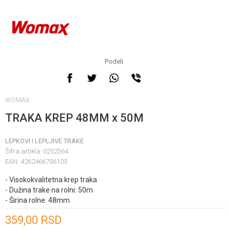
Podeli
WOMAX
TRAKA KREP 48MM x 50M
LEPKOVI I LEPLJIVE TRAKE
Šifra artikla:
0252364
EAN:
4262466756105
- Visokokvalitetna krep traka
- Dužina trake na rolni: 50m
- Širina rolne: 48mm
Unesi količinu
359,00
RSD