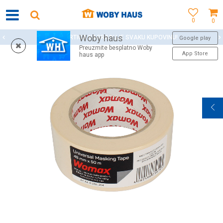
0
0
Woby haus
WOBY KARTICA NAGRAĐUJE SVAKU KUPOVINU!
Google play
Preuzmite besplatno Woby
App Store
haus app