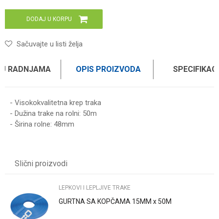
DODAJ U KORPU
Sačuvajte u listi želja
 U RADNJAMA
OPIS PROIZVODA
SPECIFIKAC
- Visokokvalitetna krep traka
- Dužina trake na rolni: 50m
- Širina rolne: 48mm
Karakteristika
Vrednost
Ime/Nadimak
Kategorija
LEPKOVI I LEPLJIVE TRAKE
Slični proizvodi
Brend
WOMAX
Email
LEPKOVI I LEPLJIVE TRAKE
GURTNA SA KOPČAMA 15MM x 50M
Poruka