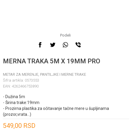
Podeli
MERNA TRAKA 5M X 19MM PRO
METAR ZA MERENJE, PANTILJKE I MERNE TRAKE
Šifra artikla:
0573553
EAN:
4262466753890
- Dužina 5m
- Širina trake:19mm
- Prozirna plastika za očitavanje tačne mere u šupljinama
(prozor,vrata...)
Unesi količinu
549,00
RSD