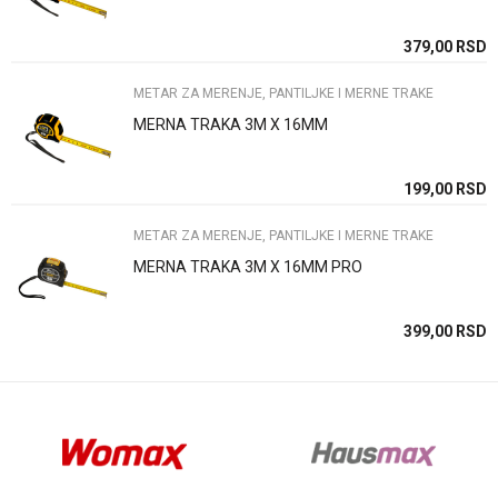
Poruka
SD
379,00
RSD
METAR ZA MERENJE, PANTILJKE I MERNE TRAKE
MERNA TRAKA 3M X 16MM
Anti-spam zaštita - izračunajte koliko je 2 + 3 :
SD
199,00
RSD
METAR ZA MERENJE, PANTILJKE I MERNE TRAKE
POŠALJI
MERNA TRAKA 3M X 16MM PRO
SD
399,00
RSD