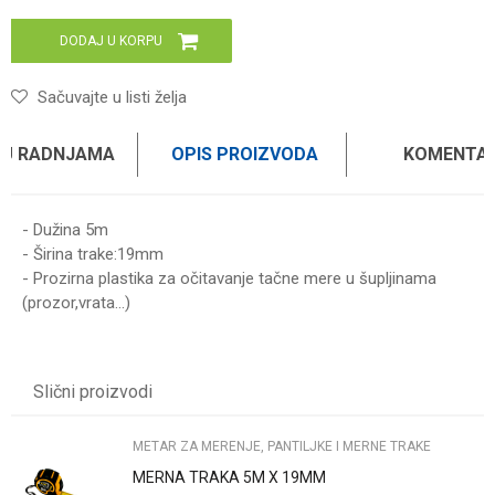
DODAJ U KORPU
Sačuvajte u listi želja
 U RADNJAMA
OPIS PROIZVODA
KOMENTAR
- Dužina 5m
- Širina trake:19mm
- Prozirna plastika za očitavanje tačne mere u šupljinama
(prozor,vrata...)
Ime/Nadimak
Slični proizvodi
Email
METAR ZA MERENJE, PANTILJKE I MERNE TRAKE
MERNA TRAKA 5M X 19MM