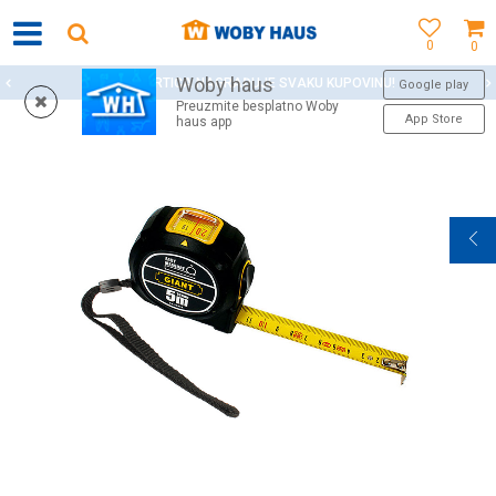
0
0
Woby haus
WOBY KARTICA NAGRAĐUJE SVAKU KUPOVINU!
Google play
Preuzmite besplatno Woby
App Store
haus app