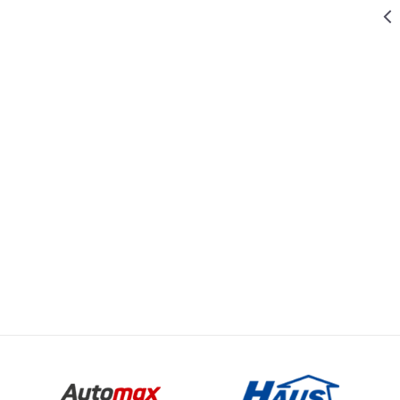
129,00
RSD
MOLERSKO FARBARSKI ALAT
NAJLON ZA
PREKRIVANJE
Email
2x4m
ARBARSKI ALAT
319,00
RSD
MOLERSKO FARBARSKI ALAT
TACNA ZA
GIT MASU
445,00
RSD
MOLERSKO FARBARSKI ALAT
SET ZA
MOLERE
250MM