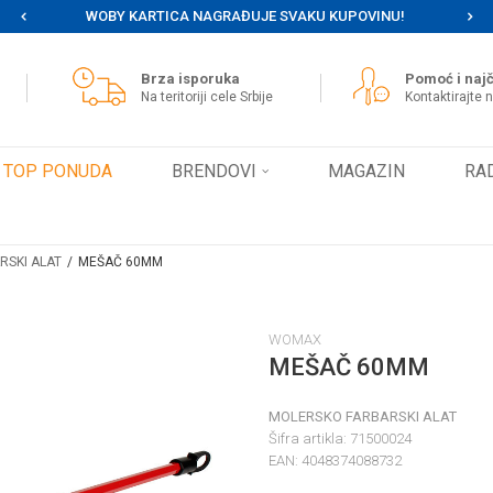
WOBY KARTICA NAGRAĐUJE SVAKU KUPOVINU!
MOG
Brza isporuka
Pomoć i najč
Na teritoriji cele Srbije
Kontaktirajte 
TOP PONUDA
BRENDOVI
MAGAZIN
RA
RSKI ALAT
MEŠAČ 60MM
WOMAX
MEŠAČ 60MM
MOLERSKO FARBARSKI ALAT
Šifra artikla:
71500024
EAN:
4048374088732