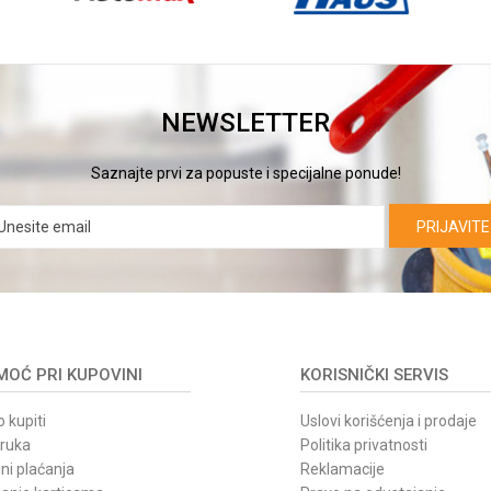
NEWSLETTER
Saznajte prvi za popuste i specijalne ponude!
PRIJAVITE
OĆ PRI KUPOVINI
KORISNIČKI SERVIS
 kupiti
Uslovi korišćenja i prodaje
oruka
Politika privatnosti
ni plaćanja
Reklamacije