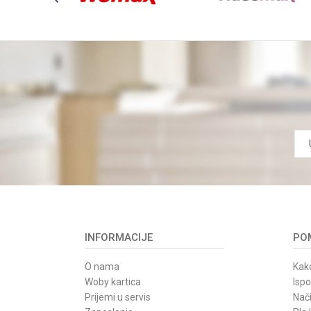
INFORMACIJE
POM
O nama
Kako
Woby kartica
Isp
Prijemi u servis
Nači