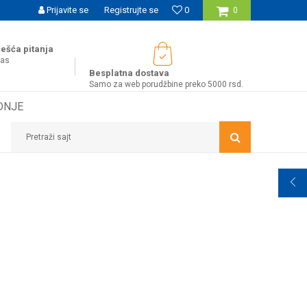
UĆNOST BESPLATNE ISPORUKE ZA WEB PORUDŽBINE!
Prijavite se
Registrujte se
0
0
ešća pitanja
nas
Besplatna dostava
Samo za web porudžbine preko 5000 rsd.
DNJE
Pretraži sajt