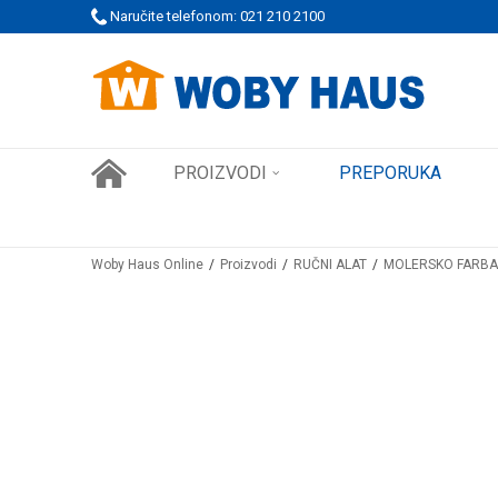
 PORUDŽBINE!
Naručite telefonom: 021 210 2100
SIGURNO PLAĆANJE PLATNIM KARTICAMA
PROIZVODI
PREPORUKA
Woby Haus Online
Proizvodi
RUČNI ALAT
MOLERSKO FARBA