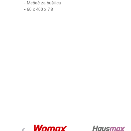
- Mešač za bušilicu
- 60 x 400 x 7.8
Karakteristika
Vrednost
Ime/Nadimak
Kategorija
MOLERSKO F
Brend
WOMAX
Poruka
Anti-spam zaštita - izračunajte koliko je 9 - 4 :
POŠALJI