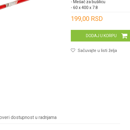
- Mešač za bušilicu
- 60 x 400 x 7.8
Unesi količinu
199,00
RSD
DODAJ U KORPU
Sačuvajte u listi želja
overi dostupnost u radnjama