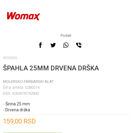
Podeli
WOMAX
ŠPAHLA 25MM DRVENA DRŠKA
MOLERSKO FARBARSKI ALAT
Šifra artikla:
0280014
EAN:
4260676742840
- Širina 25 mm
- Drvena drška
Unesi količinu
159,00
RSD