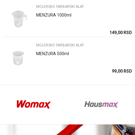
MOLERSKO FARBARSKI ALAT
MENZURA 1000ml
Anti-spam zaštita - izračunajte koliko je 2 + 3 :
SD
149,00
RSD
MOLERSKO FARBARSKI ALAT
POŠALJI
MENZURA 500ml
SD
99,00
RSD