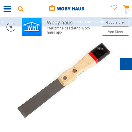
0
0
Woby haus
WOBY KARTICA NAGRAĐUJE SVAKU KUPOVINU!
Google play
Preuzmite besplatno Woby
App Store
haus app