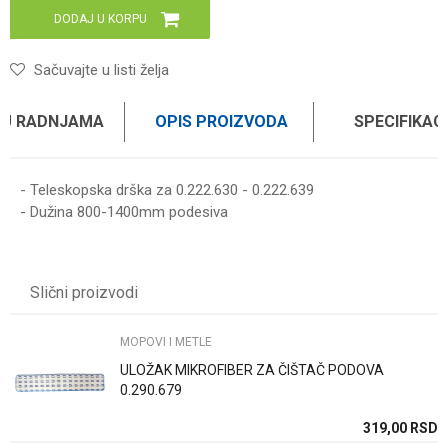
DODAJ U KORPU
Sačuvajte u listi želja
 U RADNJAMA
OPIS PROIZVODA
SPECIFIKAC
- Teleskopska drška za 0.222.630 - 0.222.639
- Dužina 800-1400mm podesiva
Karakteristika
Vrednost
Ime/Nadimak
Kategorija
MOPOVI I METLE
Slični proizvodi
Brend
CIBON
Email
MOPOVI I METLE
ULOŽAK MIKROFIBER ZA ČIŠTAČ PODOVA
Poruka
0.290.679
SD
319,00
RSD