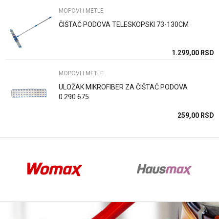
MOPOVI I METLE
ČIŠTAČ PODOVA TELESKOPSKI 73-130CM
Anti-spam zaštita - izračunajte koliko je 4 + 1 :
SD
1.299,00
RSD
MOPOVI I METLE
POŠALJI
ULOŽAK MIKROFIBER ZA ČIŠTAČ PODOVA
0.290.675
SD
259,00
RSD