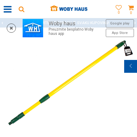
0
0
Woby haus
WOBY KARTICA NAGRAĐUJE SVAKU KUPOVINU!
Google play
Preuzmite besplatno Woby
App Store
haus app