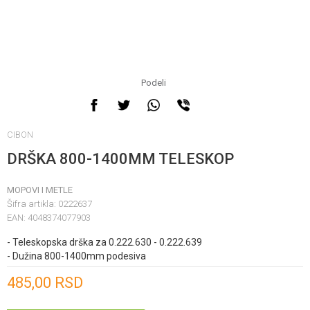
Podeli
CIBON
DRŠKA 800-1400MM TELESKOP
MOPOVI I METLE
Šifra artikla:
0222637
EAN:
4048374077903
- Teleskopska drška za 0.222.630 - 0.222.639
- Dužina 800-1400mm podesiva
Unesi količinu
485,00
RSD