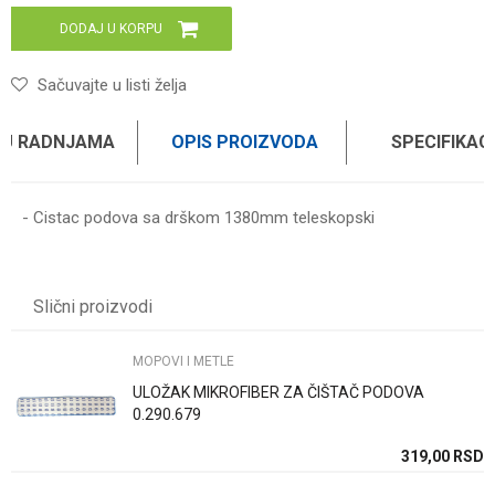
DODAJ U KORPU
Sačuvajte u listi želja
 U RADNJAMA
OPIS PROIZVODA
SPECIFIKAC
- Cistac podova sa drškom 1380mm teleskopski
Karakteristika
Vrednost
Ime/Nadimak
Kategorija
MOPOVI I METLE
Slični proizvodi
Težina specifikacija
0 kg
Email
Brend
HAUS
MOPOVI I METLE
ULOŽAK MIKROFIBER ZA ČIŠTAČ PODOVA
Poruka
0.290.679
SD
319,00
RSD