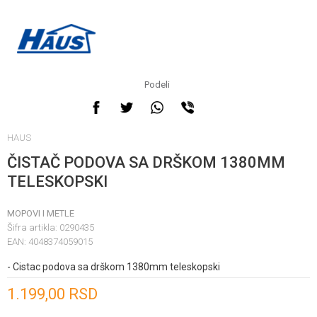
Podeli
HAUS
ČISTAČ PODOVA SA DRŠKOM 1380MM
TELESKOPSKI
MOPOVI I METLE
Šifra artikla:
0290435
EAN:
4048374059015
- Cistac podova sa drškom 1380mm teleskopski
Unesi količinu
1.199,00
RSD