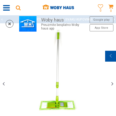
0
0
Woby haus
WOBY KARTICA NAGRAĐUJE SVAKU KUPOVINU!
Google play
Preuzmite besplatno Woby
App Store
haus app
1
2