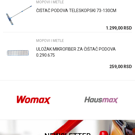
MOPOVI I METLE
ČIŠTAČ PODOVA TELESKOPSKI 73-130CM
Anti-spam zaštita - izračunajte koliko je 4 + 1 :
SD
1.299,00
RSD
MOPOVI I METLE
POŠALJI
ULOŽAK MIKROFIBER ZA ČIŠTAČ PODOVA
0.290.675
SD
259,00
RSD