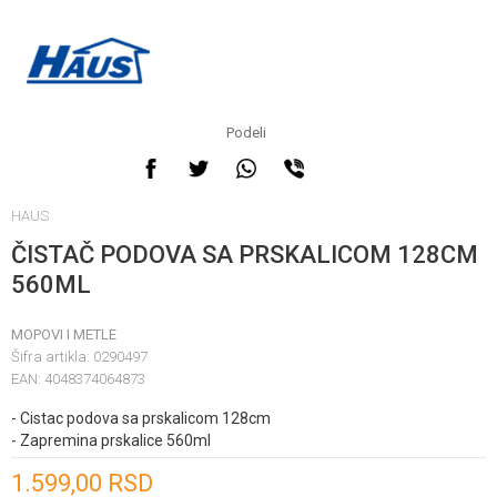
Podeli
HAUS
ČISTAČ PODOVA SA PRSKALICOM 128CM
560ML
MOPOVI I METLE
Šifra artikla:
0290497
EAN:
4048374064873
- Cistac podova sa prskalicom 128cm
- Zapremina prskalice 560ml
Unesi količinu
1.599,00
RSD