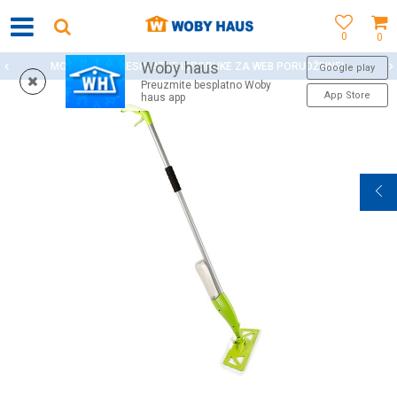
0
0
Woby haus
MOGUĆNOST BESPLATNE ISPORUKE ZA WEB PORUDŽBINE!
Google play
Preuzmite besplatno Woby
App Store
haus app