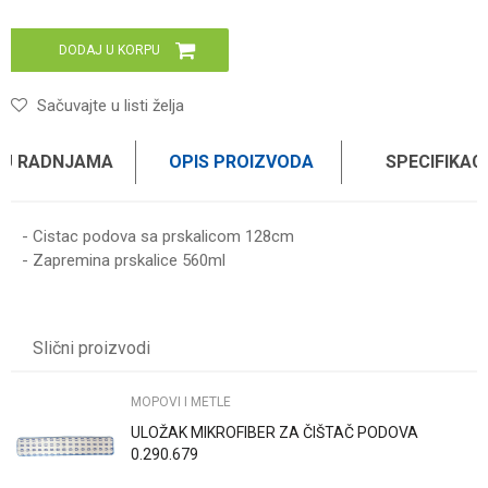
DODAJ U KORPU
Sačuvajte u listi želja
 U RADNJAMA
OPIS PROIZVODA
SPECIFIKAC
- Cistac podova sa prskalicom 128cm
- Zapremina prskalice 560ml
UPUTSTVO ZA KORIŠĆENJE
Karakteristika
Vrednost
Ime/Nadimak
Preuzmite uputstvo
Kategorija
MOPOVI I METLE
Slični proizvodi
Težina specifikacija
0 kg
Email
Brend
HAUS
MOPOVI I METLE
ULOŽAK MIKROFIBER ZA ČIŠTAČ PODOVA
Poruka
0.290.679