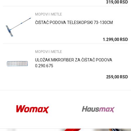
SD
319,00
RSD
MOPOVI I METLE
ČIŠTAČ PODOVA TELESKOPSKI 73-130CM
Anti-spam zaštita - izračunajte koliko je 9 - 4 :
SD
1.299,00
RSD
MOPOVI I METLE
POŠALJI
ULOŽAK MIKROFIBER ZA ČIŠTAČ PODOVA
0.290.675
SD
259,00
RSD