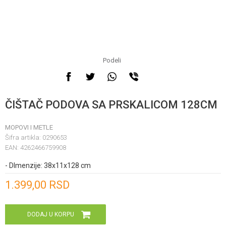
Podeli
ČIŠTAČ PODOVA SA PRSKALICOM 128CM
MOPOVI I METLE
Šifra artikla:
0290653
EAN:
4262466759908
- DImenzije: 38x11x128 cm
Unesi količinu
1.399,00
RSD
DODAJ U KORPU