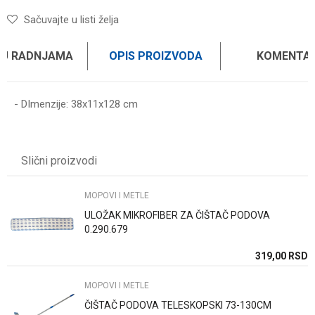
Sačuvajte u listi želja
 U RADNJAMA
OPIS PROIZVODA
KOMENTAR
- DImenzije: 38x11x128 cm
Ime/Nadimak
Slični proizvodi
Email
MOPOVI I METLE
ULOŽAK MIKROFIBER ZA ČIŠTAČ PODOVA
Poruka
0.290.679
SD
319,00
RSD
MOPOVI I METLE
ČIŠTAČ PODOVA TELESKOPSKI 73-130CM