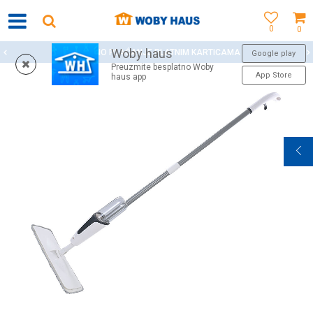
0
0
Woby haus
SIGURNO PLAĆANJE PLATNIM KARTICAMA
Google play
Preuzmite besplatno Woby
App Store
haus app