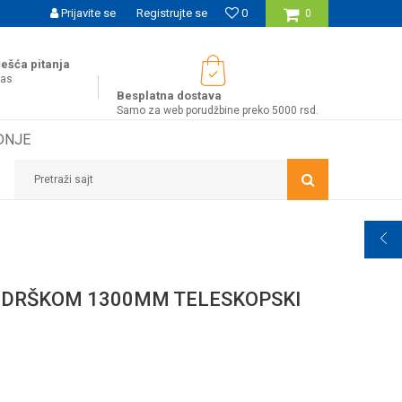
SIGURNO PLAĆANJE PLATNIM KARTICAMA
Prijavite se
Registrujte se
0
WOBY KA
0
ešća pitanja
nas
Besplatna dostava
Samo za web porudžbine preko 5000 rsd.
DNJE
Pretraži sajt
A DRŠKOM 1300MM TELESKOPSKI