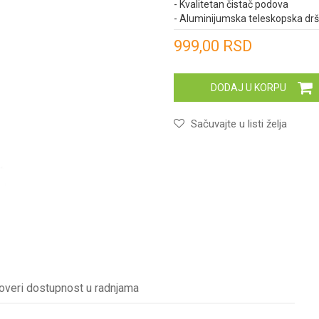
- Kvalitetan čistač podova
- Aluminijumska teleskopska dr
Unesi količinu
999,00
RSD
DODAJ U KORPU
Sačuvajte u listi želja
overi dostupnost u radnjama