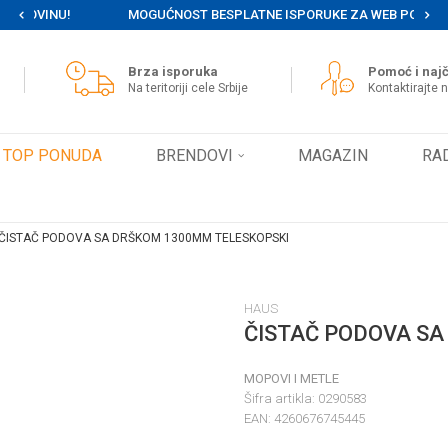
MOGUĆNOST BESPLATNE ISPORUKE ZA WEB PORUDŽBINE!
Brza isporuka
Pomoć i najč
Na teritoriji cele Srbije
Kontaktirajte 
TOP PONUDA
BRENDOVI
MAGAZIN
RA
ČISTAČ PODOVA SA DRŠKOM 1300MM TELESKOPSKI
HAUS
ČISTAČ PODOVA S
MOPOVI I METLE
Šifra artikla:
0290583
EAN:
4260676745445