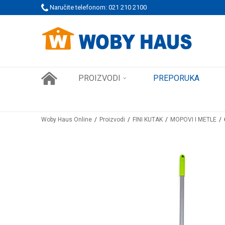
Naručite telefonom: 021 210 2100
WOBY KARTICA NAGRAĐUJE SVAKU KUPOVINU!
PROIZVODI
PREPORUKA
Woby Haus Online
Proizvodi
FINI KUTAK
MOPOVI I METLE