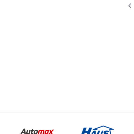
259,00
RSD
MOPOVI I METLE
ULOŽAK
MIKROFIBER
Vrednost
Email
ZA ČIŠTAČ
MOPOVI I METLE
PODOVA
0.290.649
1.399,00
RSD
MOPOVI I METLE
0 kg
ČIŠTAČ
PODOVA SA
HAUS
PRSKALICOM
128CM
899,00
RSD
MOPOVI I METLE
METLA SA
LOPATICOM