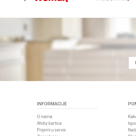
INFORMACIJE
POM
O nama
Kako
Woby kartica
Isp
Prijemi u servis
Nači