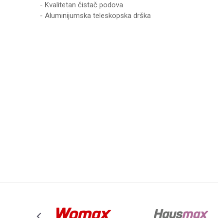
- Kvalitetan čistač podova
- Aluminijumska teleskopska drška
Karakteristika
Ime/Nadimak
Kategorija
Težina specifikacija
Poruka
Brend
Anti-spam zaštita - izračunajte koliko je 9 - 4 :
POŠALJI