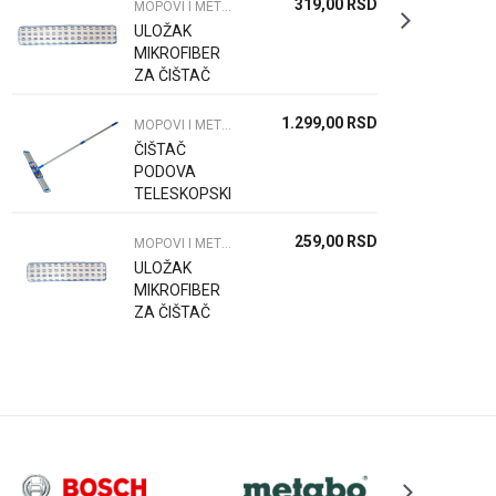
319,00
RSD
MOPOVI I METLE
ULOŽAK
MIKROFIBER
ZA ČIŠTAČ
PODOVA
0.290.679
1.299,00
RSD
MOPOVI I METLE
ČIŠTAČ
PODOVA
TELESKOPSKI
73-130CM
259,00
RSD
MOPOVI I METLE
ULOŽAK
MIKROFIBER
ZA ČIŠTAČ
PODOVA
0.290.675