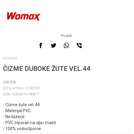
Podeli
Obavestite me kada
proizvod bude dostupan
WOMAX
ČIZME DUBOKE ŽUTE VEL.44
OBUĆA
Šifra artikla:
0106760
EAN:
4260676746817
- Cizme žute vel. 44
- Materijal PVC
- Ne klizece
Unesi količinu
- PVC otporan na ulja i masti.
- 100% vodootporne