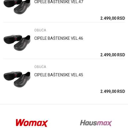
CIPELE BAŠTENSKE VEL.47
Poruka
SD
2.499,00
RSD
OBUĆA
CIPELE BAŠTENSKE VEL.46
Anti-spam zaštita - izračunajte koliko je 4 + 1 :
SD
2.499,00
RSD
OBUĆA
POŠALJI
CIPELE BAŠTENSKE VEL.45
SD
2.499,00
RSD