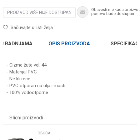
Obavesti me kada proizvo
PROIZVOD VIŠE NIJE DOSTUPAN
ponovo bude dostupan
Sačuvajte u listi želja
 U RADNJAMA
OPIS PROIZVODA
SPECIFIKAC
- Cizme žute vel. 44
- Materijal PVC
- Ne klizece
- PVC otporan na ulja i masti.
- 100% vodootporne
Karakteristika
Vrednost
Ime/Nadimak
Kategorija
OBUĆA
Slični proizvodi
Težina specifikacija
0 kg
Email
Brend
WOMAX
OBUĆA