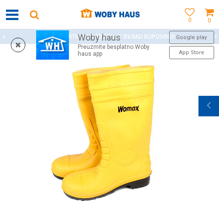
0
0
Woby haus
WOBY KARTICA NAGRAĐUJE SVAKU KUPOVINU!
Google play
Preuzmite besplatno Woby
App Store
haus app