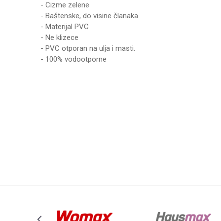
- Cizme zelene
- Baštenske, do visine članaka
- Materijal PVC
- Ne klizece
- PVC otporan na ulja i masti.
- 100% vodootporne
Karakteristika
Ime/Nadimak
Kategorija
Brend
Poruka
Anti-spam zaštita - izračunajte koliko je 9 - 4 :