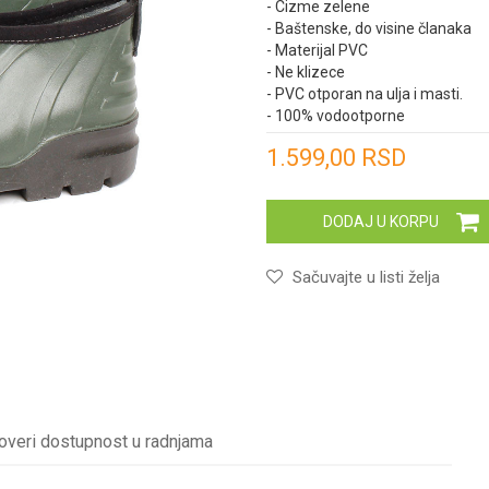
- Cizme zelene
- Baštenske, do visine članaka
- Materijal PVC
- Ne klizece
- PVC otporan na ulja i masti.
- 100% vodootporne
Unesi količinu
1.599,00
RSD
DODAJ U KORPU
Sačuvajte u listi želja
overi dostupnost u radnjama