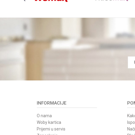
POŠALJI
INFORMACIJE
POM
O nama
Kako
Woby kartica
Isp
Prijemi u servis
Nači