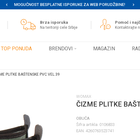
MOGUĆNOST BESPLATNE ISPORUKE ZA WEB PORUDŽBINE!
Brza isporuka
Pomoć i najč
Na teritoriji cele Srbije
Kontaktirajte 
TOP PONUDA
BRENDOVI
MAGAZIN
RA
ME PLITKE BAŠTENSKE PVC VEL.39
WOMAX
ČIZME PLITKE BAŠ
OBUĆA
Šifra artikla:
0106833
EAN:
4260763523741