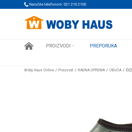
Naručite telefonom: 021 210 2100
WOBY KARTICA NAGRAĐUJE SVAKU KUPOVINU!
PROIZVODI
PREPORUKA
Woby Haus Online
Proizvodi
RADNA OPREMA
OBUĆA
ČIZ