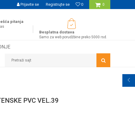
SIGURNO PLAĆANJE PLATNIM KARTICAMA
Prijavite se
Registrujte se
0
WOBY KA
0
ešća pitanja
nas
Besplatna dostava
Samo za web porudžbine preko 5000 rsd.
DNJE
Pretraži sajt
TENSKE PVC VEL.39